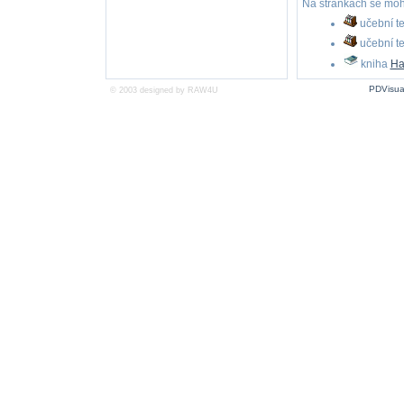
Na stránkách se moho
učební te
učební te
kniha
Ha
PDVisua
© 2003 designed by
RAW4U