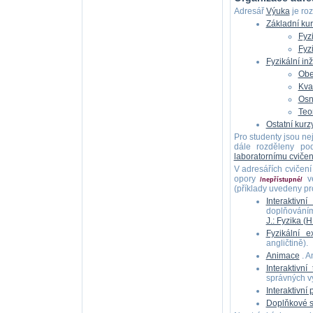
Adresář
Výuka
je ro
Základní kur
Fyzi
Fyzi
Fyzikální in
Obe
Kvan
Osn
Teo
Ostatní kurz
Pro studenty jsou ne
dále rozděleny pod
laboratornímu cvičen
V adresářích cvičen
opory
ve
/nepřístupné/
(příklady uvedeny pro
Interaktivní
doplňováním
J.: Fyzika 
Fyzikální e
angličtině).
Animace
. A
Interaktivní 
správných v
Interaktivní
Doplňkové st