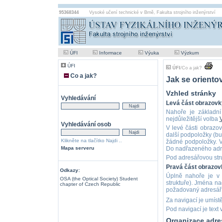
95368344
Vysoké učení technické v Brně
,
Fakulta strojního inženýrství
ÚFI
Informace
Výuka
Výzkum
ÚFI
ÚFI
/
Co a jak?
Co a jak?
Jak se oriento
Vzhled stránky
Vyhledávání
Levá část obrazovk
Nahoře je základní
nejdůležitější volba
Vyhledávání osob
V levé části obrazo
další podpoložky (b
Klikněte na tlačítko Najdi ..
žádné podpoložky. V
Mapa serveru
Do nadřazeného adre
Pod adresářovou stru
Pravá část obrazov
Odkazy:
Úplně nahoře je v 
OSA (the Optical Society) Student
struktuře). Jména n
chapter of Czech Republic
požadovaný adresář
Za navigací je umíst
Pod navigací je text 
Organizace adr