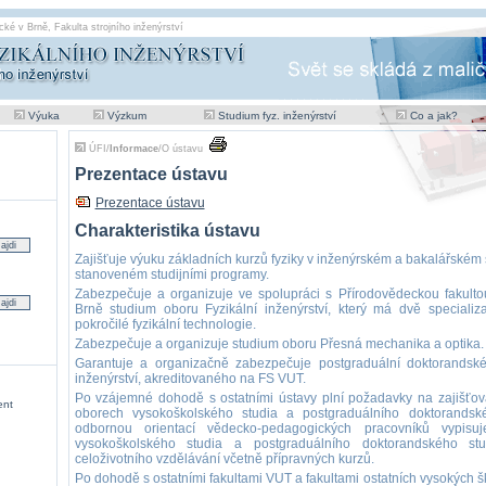
cké v Brně
,
Fakulta strojního inženýrství
Výuka
Výzkum
Studium fyz. inženýrství
Co a jak?
ÚFI
/
Informace
/
O ústavu
Prezentace ústavu
Prezentace ústavu
Charakteristika ústavu
Zajišťuje výuku základních kurzů fyziky v inženýrském a bakalářském 
stanoveném studijními programy.
Zabezpečuje a organizuje ve spolupráci s Přírodovědeckou fakulto
Brně studium oboru Fyzikální inženýrství, který má dvě specializ
pokročilé fyzikální technologie.
Zabezpečuje a organizuje studium oboru Přesná mechanika a optika.
Garantuje a organizačně zabezpečuje postgraduální doktorandské
inženýrství, akreditovaného na FS VUT.
Po vzájemné dohodě s ostatními ústavy plní požadavky na zajišťo
ent
oborech vysokoškolského studia a postgraduálního doktorandsk
odbornou orientací vědecko-pedagogických pracovníků vypisu
vysokoškolského studia a postgraduálního doktorandského st
celoživotního vzdělávání včetně přípravných kurzů.
Po dohodě s ostatními fakultami VUT a fakultami ostatních vysokých š