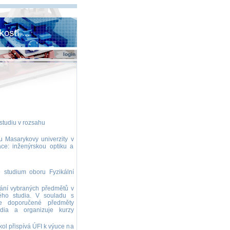
login
studiu v rozsahu
u Masarykovy univerzity v
ace: inženýrskou optiku a
 studium oboru Fyzikální
vání vybraných předmětů v
ého studia. V souladu s
je doporučené předměty
udia a organizuje kurzy
kol přispívá ÚFI k výuce na