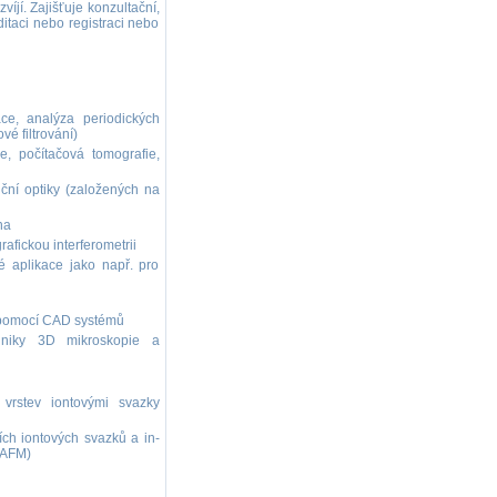
víjí. Zajišťuje konzultační,
itaci nebo registraci nebo
ace, analýza periodických
é filtrování)
ie, počítačová tomografie,
ční optiky (založených na
na
afickou interferometrii
 aplikace jako např. pro
 pomocí CAD systémů
chniky 3D mikroskopie a
 vrstev iontovými svazky
ch iontových svazků a in-
M/AFM)