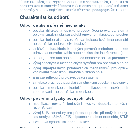
těchto fakultách, a to zejména v oborech a specializacích, které ÚFI roz
poradenskou a komerční činnost v těch oblastech, pro které má akred
odborníky s odpovídající kvalifikací a vědecko- pedagogickým titulem.
Charakteristika odborů
Odbor optiky a přesné mechaniky
optická difrakce a optické procesy (Fourierova transform
objektů, analýza obrazů z elektronového mikroskopu, prostorov
optická holografie, vícesměrová holografická interferometr
holografické nedestruktivní testování
získávání charakteristik drsných povrchů metodami koheken
odrazu laserového světla nebo na klasické interferometrii)
self-organized and photoinduced nonlinear optical phenome
vývoj optických a mechanických systémů pro optickou a hologr
vývoj superpřesných polohovacích mechanismů pro optické
konfokální mikroskopii; metoda blízkého pole
analýza reflektorů pro osvětlovací systémy
simulace průchodu paprsků symetrickými optickými systémy
optická mikroskopie, konfokální mikroskopie, nové te
zobrazování - holografická mikroskopie.
Odbor povrchů a fyziky pevných látek
modifikace povrchů iontovými svazky, depozice tenkých
rozprašování
vývoj UHV aparatury pro přímou depozici při malých energií
situ analýzu (SIMS, LEIS, elipsometrie a interferometrie, ST
Ewaldova dynamická teorie difrakce