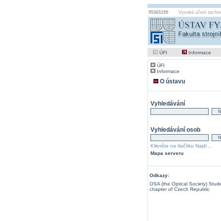
95365199
Vysoké učení techni
ÚFI
Informace
ÚFI
Informace
O ústavu
Vyhledávání
Vyhledávání osob
Klikněte na tlačítko Najdi ..
Mapa serveru
Odkazy:
OSA (the Optical Society) Stud
chapter of Czech Republic