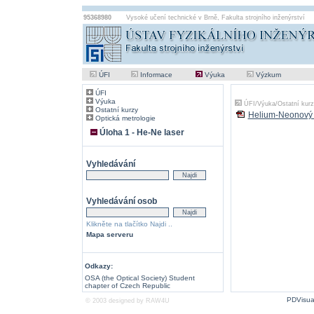
95368980
Vysoké učení technické v Brně
,
Fakulta strojního inženýrství
ÚFI
Informace
Výuka
Výzkum
ÚFI
Výuka
ÚFI
/
Výuka
/
Ostatní kur
Ostatní kurzy
Helium-Neonový 
Optická metrologie
Úloha 1 - He-Ne laser
Vyhledávání
Vyhledávání osob
Klikněte na tlačítko Najdi ..
Mapa serveru
Odkazy:
OSA (the Optical Society) Student
chapter of Czech Republic
PDVisua
© 2003 designed by
RAW4U