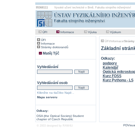
95368111
Vysoké učení technické v Brně
,
Fakulta strojního inženýrství
ÚFI
Informace
Výuka
Výzkum
ÚFI
ÚFI
/
Informace
/
Stránky
Informace
Stránky doktorandů
Základní stránk
Matěj Týč
Odkazy:
podpory
Vyhledávání
Kalendář
Optická mikroskop
Kurz FOSS
Kurz Pythonu - LS
Vyhledávání osob
Klikněte na tlačítko Najdi ..
Mapa serveru
Odkazy:
OSA (the Optical Society) Student
chapter of Czech Republic
PDVisua
© 2003 designed by
RAW4U