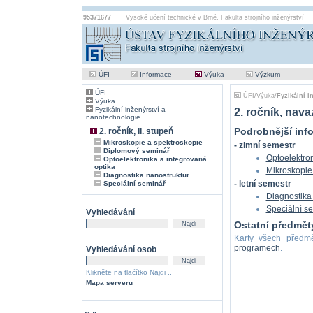
95371677
Vysoké učení technické v Brně
,
Fakulta strojního inženýrství
ÚFI
Informace
Výuka
Výzkum
ÚFI
ÚFI
/
Výuka
/
Fyzikální i
Výuka
Fyzikální inženýrství a
2. ročník, nava
nanotechnologie
Podrobnější inf
2. ročník, II. stupeň
Mikroskopie a spektroskopie
- zimní semestr
Diplomový seminář
Optoelektron
Optoelektronika a integrovaná
optika
Mikroskopie
Diagnostika nanostruktur
- letní semestr
Speciální seminář
Diagnostika
Speciální s
Vyhledávání
Ostatní předmět
Karty všech předmě
programech
.
Vyhledávání osob
Klikněte na tlačítko Najdi ..
Mapa serveru