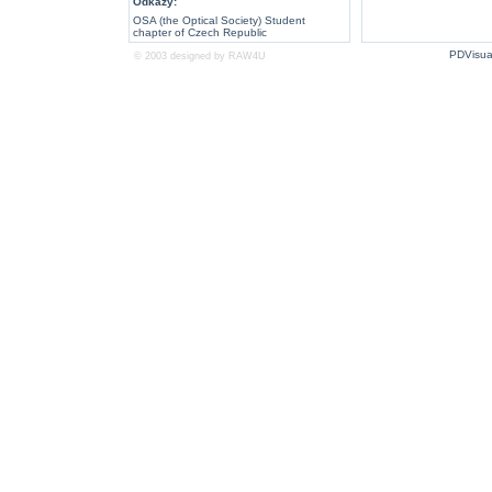
Odkazy:
OSA (the Optical Society) Student
chapter of Czech Republic
PDVisua
© 2003 designed by
RAW4U