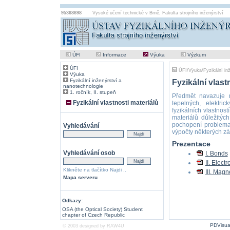
95368698
Vysoké učení technické v Brně
,
Fakulta strojního inženýrství
ÚFI
Informace
Výuka
Výzkum
ÚFI
ÚFI
/
Výuka
/
Fyzikální in
Výuka
Fyzikální inženýrství a
Fyzikální vlast
nanotechnologie
1. ročník, II. stupeň
Předmět navazuje n
Fyzikální vlastnosti materiálů
tepelných, elektri
fyzikálních vlastnos
materiálů důležitýc
pochopení problemat
Vyhledávání
výpočty některých zá
Prezentace
Vyhledávání osob
I. Bonds
II. Elect
Klikněte na tlačítko Najdi ..
III. Magn
Mapa serveru
Odkazy:
OSA (the Optical Society) Student
chapter of Czech Republic
PDVisua
© 2003 designed by
RAW4U