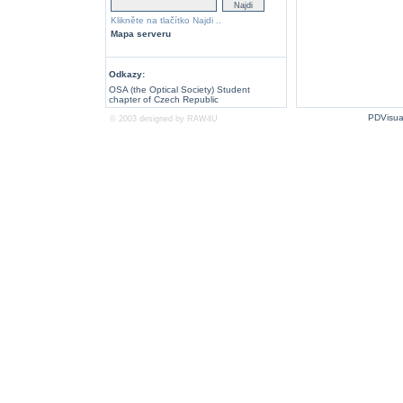
Klikněte na tlačítko Najdi ..
Mapa serveru
Odkazy:
OSA (the Optical Society) Student
chapter of Czech Republic
PDVisua
© 2003 designed by
RAW4U