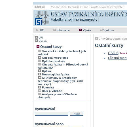
95369635
Vysoké učení technické v Brně
,
Fakulta strojního inženýrství
ÚFI
Informace
Výuka
Výzkum
ÚFI
ÚFI
/
Výuka
/
Ostatní kur
Výuka
Ostatní kurzy
Ostatní kurzy
Teoretické základy technických
CAD S
/staré
měření
Optická metrologie
Přesná mech
Optické přístroje
Obecná fyzika I - Přírodovědecká
fakulta MU
Optika
Metrologická fyzika
XTD Metody a prostředky
technické diagnostiky (Fyz. zákl.
inž. exp.)
Fotonika
Hluk a vibrace
Analýza povrchů/Surface
Analysis
Vyhledávání
Vyhledávání osob