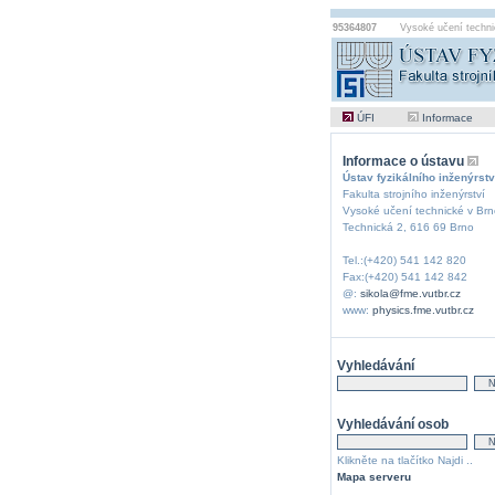
95364807
Vysoké učení techni
ÚFI
Informace
Informace o ústavu
Ústav fyzikálního inženýrstv
Fakulta strojního inženýrství
Vysoké učení technické v Brn
Technická 2, 616 69 Brno
Tel.:(+420) 541 142 820
Fax:(+420) 541 142 842
@:
sikola@fme.vutbr.cz
www:
physics.fme.vutbr.cz
Vyhledávání
Vyhledávání osob
Klikněte na tlačítko Najdi ..
Mapa serveru