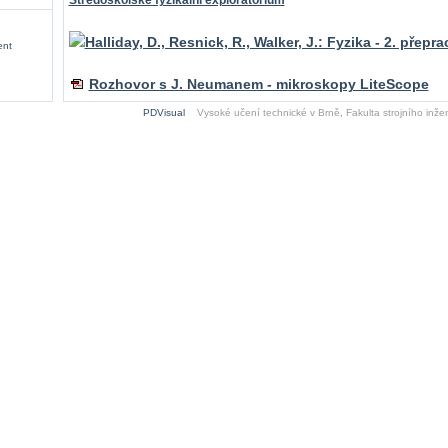
Středoškolské fyzikální exploratorium
Halliday, D., Resnick, R., Walker, J.: Fyzika - 2. přep
ent
Rozhovor s J. Neumanem - mikroskopy LiteScope
PDVisual
Vysoké učení technické v Brně
,
Fakulta strojního inžen