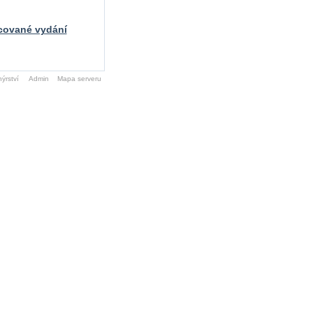
racované vydání
ýrství
Admin
Mapa serveru