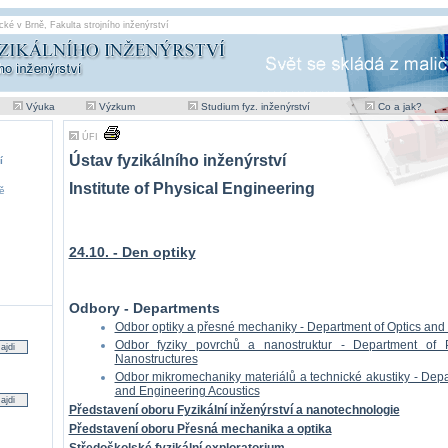
cké v Brně
,
Fakulta strojního inženýrství
Výuka
Výzkum
Studium fyz. inženýrství
Co a jak?
ÚFI
Ústav fyzikálního inženýrství
í
Institute of Physical Engineering
ě
24.10. - Den optiky
Odbory - Departments
Odbor optiky a přesné mechaniky - Department of Optics and
Odbor fyziky povrchů a nanostruktur - Department of 
Nanostructures
Odbor mikromechaniky materiálů a technické akustiky - Dep
and Engineering Acoustics
Představení oboru Fyzikální inženýrství a nanotechnologie
Představení oboru Přesná mechanika a optika