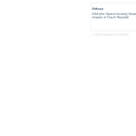
Odkazy:
OSA (the Optical Society) Stud
chapter of Czech Republic
© 2003 designed by
RAW4U