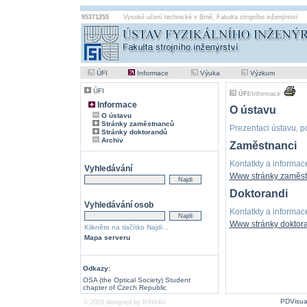
95371255
Vysoké učení technické v Brně
,
Fakulta strojního inženýrství
ÚFI
Informace
Výuka
Výzkum
ÚFI
ÚFI
/
Informace
Informace
O ústavu
O ústavu
Stránky zaměstnanců
Prezentaci ústavu, p
Stránky doktorandů
Archiv
Zaměstnanci
Kontatkty a informa
Vyhledávání
Www stránky zaměs
Doktorandi
Vyhledávání osob
Kontatkty a informa
Www stránky doktor
Klikněte na tlačítko Najdi ..
Mapa serveru
Odkazy:
OSA (the Optical Society) Student
chapter of Czech Republic
PDVisua
© 2003 designed by
RAW4U