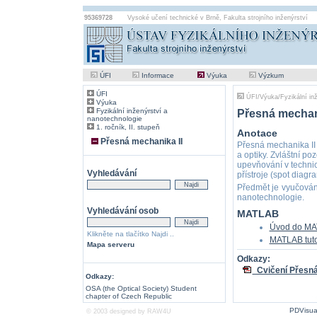
95369728
Vysoké učení technické v Brně
,
Fakulta strojního inženýrství
ÚFI
Informace
Výuka
Výzkum
ÚFI
ÚFI
/
Výuka
/
Fyzikální in
Výuka
Fyzikální inženýrství a
Přesná mechani
nanotechnologie
1. ročník, II. stupeň
Anotace
Přesná mechanika II
Přesná mechanika II
a optiky. Zvláštní po
upevňování v techni
Vyhledávání
přístroje (spot diagr
Předmět je vyučován 
nanotechnologie.
Vyhledávání osob
MATLAB
Úvod do M
Klikněte na tlačítko Najdi ..
MATLAB tuto
Mapa serveru
Odkazy:
Cvičení Přesná
Odkazy:
OSA (the Optical Society) Student
chapter of Czech Republic
PDVisua
© 2003 designed by
RAW4U