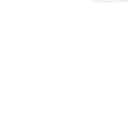
© 2003 designed by
RAW4U