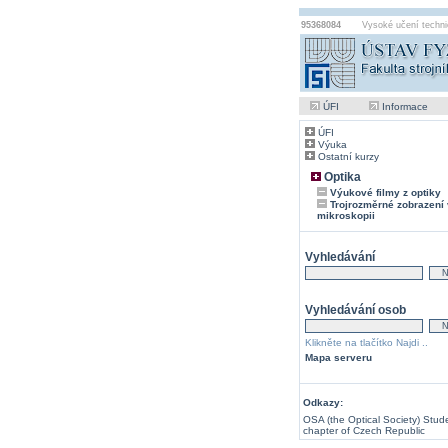
95368084
Vysoké učení techni
ÚFI
Informace
ÚFI
Výuka
Ostatní kurzy
Optika
Výukové filmy z optiky
Trojrozměrné zobrazení 
mikroskopii
Vyhledávání
Vyhledávání osob
Klikněte na tlačítko Najdi ..
Mapa serveru
Odkazy:
OSA (the Optical Society) Stud
chapter of Czech Republic