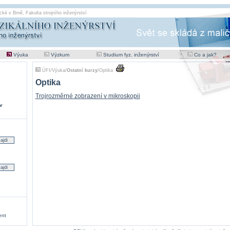
cké v Brně
,
Fakulta strojního inženýrství
Výuka
Výzkum
Studium fyz. inženýrství
Co a jak?
ÚFI
/
Výuka
/
Ostatní kurzy
/
Optika
Optika
Trojrozměrné zobrazení v mikroskopii
v
ent