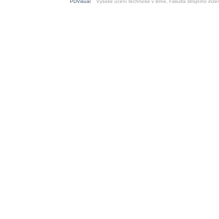
PDVisual
Vysoké učení technické v Brně
,
Fakulta strojního inžen