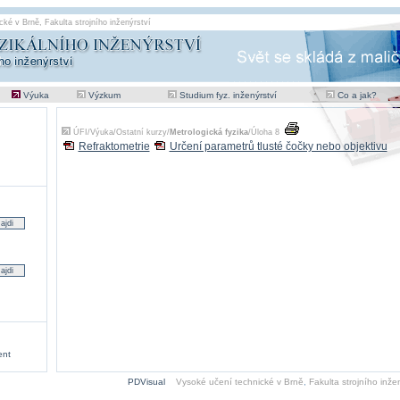
cké v Brně
,
Fakulta strojního inženýrství
Výuka
Výzkum
Studium fyz. inženýrství
Co a jak?
ÚFI
/
Výuka
/
Ostatní kurzy
/
Metrologická fyzika
/
Úloha 8
Refraktometrie
Určení parametrů tlusté čočky nebo objektivu
ent
PDVisual
Vysoké učení technické v Brně
,
Fakulta strojního inžen