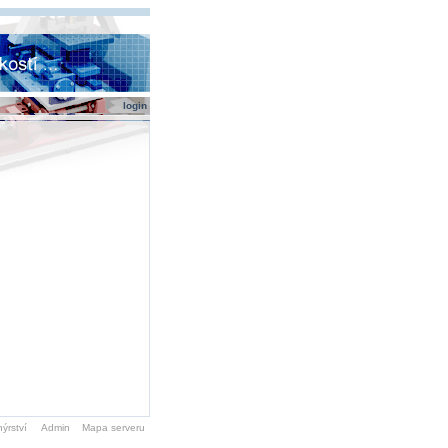
login
ýrství
Admin
Mapa serveru