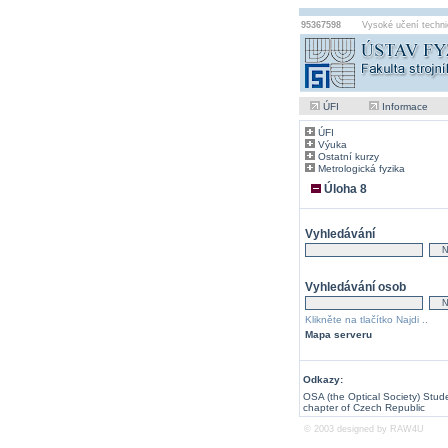
95367598
Vysoké učení techni
ÚFI
Informace
ÚFI
Výuka
Ostatní kurzy
Metrologická fyzika
Úloha 8
Vyhledávání
Vyhledávání osob
Klikněte na tlačítko Najdi ..
Mapa serveru
Odkazy:
OSA (the Optical Society) Stud
chapter of Czech Republic
© 2003 designed by
RAW4U