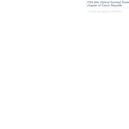
OSA (the Optical Society) Stud
chapter of Czech Republic
© 2003 designed by
RAW4U