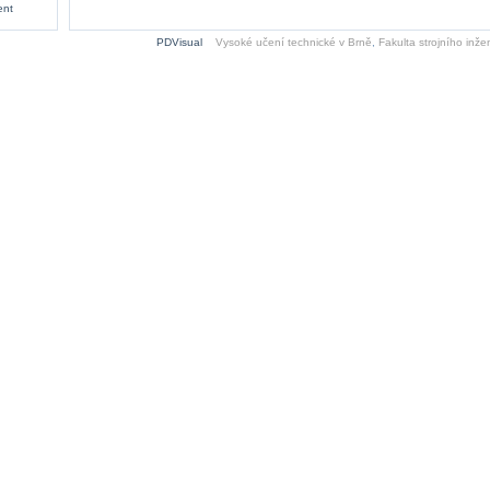
ent
PDVisual
Vysoké učení technické v Brně
,
Fakulta strojního inžen