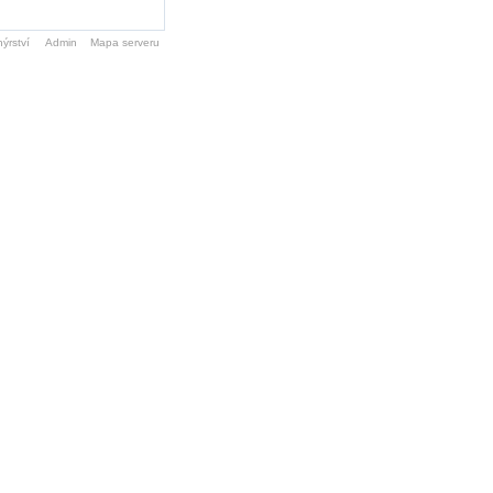
ýrství
Admin
Mapa serveru