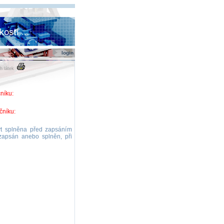
login
h látek
níku:
čníku:
být splněna před zapsáním
 zapsán anebo splněn, při