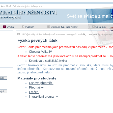
cké v Brně
,
Fakulta strojního inženýrství
Výuka
Výzkum
Studium fyz. inženýrství
Co a jak?
ÚFI
/
Výuka
/
Fyzikální inženýrství a nanotechnologie
/
3. ročník, I. stupeň
/
Fyzika pevnýc
Fyzika pevných látek
Pozor! Tento předmět má jako prerekvizitu následující předmět z 2. roč
Obecná fyzika IV
A dále: Tento předmět má jako korekvizitu následující předmět ze 3. ro
Kvantová a statistická fyzika
(Pozn.: Prerekvizitou se rozumí předmět či zkouška, která musí 
jiného předmětu. Korekvizitou se rozumí předmět, který musí být
zápisu jiného předmětu.)
Materiály pro studenty
Osnova předmětu
Přednášky
Cvičení
Interaktivní programy