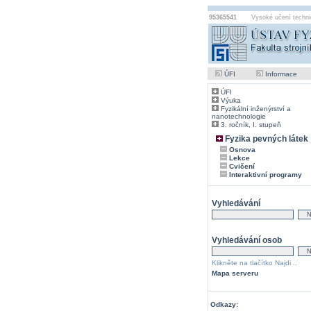
95365541
Vysoké učení techni
ÚFI
Informace
ÚFI
Výuka
Fyzikální inženýrství a
nanotechnologie
3. ročník, I. stupeň
Fyzika pevných látek
Osnova
Lekce
Cvičení
Interaktivní programy
Vyhledávání
Vyhledávání osob
Klikněte na tlačítko Najdi ..
Mapa serveru
Odkazy: