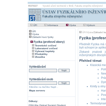
95370227
Vysoké učení technické v Brně
,
Fakulta strojního inženýrství
ÚFI
Informace
Výuka
Výzkum
ÚFI
ÚFI
/
Výuka
/
Základní ku
Výuka
Základní kurz fyziky
Fyzika (profes
Fyzika (profesní obory)
Předmět Fyzika má s
Teoretické cvičení
byli schopni je apli
Laboratorní cvičení
Vybrané kapitoly
Získané znalosti 
Přednášky
inženýrských discipli
Zkouška
Přehled témat
Klasická me
Vyhledávání
Pohy
New
Prác
Vyhledávání osob
Dyn
Kmity a vlny
Klikněte na tlačítko Najdi ..
Har
Mapa serveru
Pos
Inte
Odkazy:
Termodynam
OSA (the Optical Society) Student