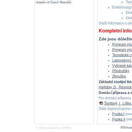
Tep
chapter of Czech Republic
Elektromag
Elek
Ele
Další informace o o
Kompletní inf
Zde jsou důležit
Program výu
Program výu
Teoretické c
Laboratorní 
Vybrané kapi
Přednášky
Zkouška
Základní studijní lit
Halliday, D., Resnick
Domácí příprava a
Pro domácí přípravu 
Šantavý, I., Liška
Dále doporučujeme st
Fyzika I
(mec
Fyzika II
(el
PDVisua
© 2003 designed by
RAW4U