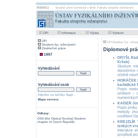
95365011
Vysoké učení technické v Brně
,
Fakulta strojního inženýrství
ÚFI
Informace
Výuka
Výzkum
ÚFI
ÚFI
/
Studium fyz. inžený
Studium fyz. inženýrství
Závěrečné práce
Diplomové prá
1997
DRYŠL Radek
Kršek)
Studium int
Vyhledávání
stavebnice i
včetně návrh
HORÁČEK Ma
Vyhledávání osob
karbidické 
Popis metod
uhlíkem – o
Klikněte na tlačítko Najdi ..
numerických
Mapa serveru
KAISER Jos
Popis prvku
metody zho
Odkazy:
osvětlení č
OSA (the Optical Society) Student
KREJZLÍK T
chapter of Czech Republic
tenkých vrs
Interakce e
prostředí pr