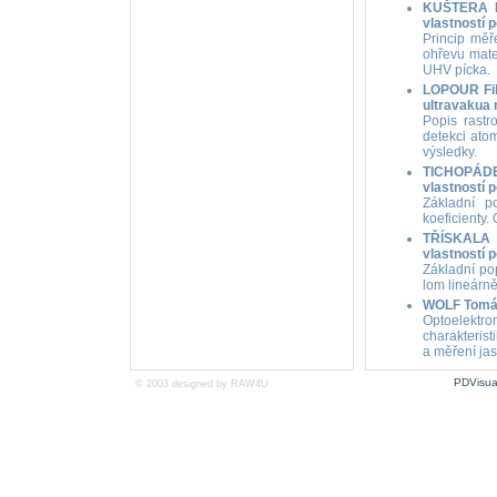
KUŠTERA Iv
vlastností 
Princip měř
ohřevu mate
UHV pícka.
LOPOUR Fili
ultravakua 
Popis rastr
detekci ato
výsledky.
TICHOPÁDEK
vlastností 
Základní po
koeficienty.
TŘÍSKALA M
vlastností 
Základní pop
lom lineárně
WOLF Tomáš-
Optoelektro
charakteris
a měření ja
PDVisua
© 2003 designed by
RAW4U