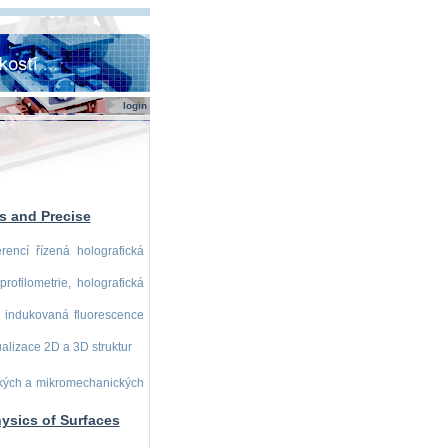
login
s and Precise
rencí řízená holografická
rofilometrie, holografická
 indukovaná fluorescence
alizace 2D a 3D struktur
ických a mikromechanických
ysics of Surfaces