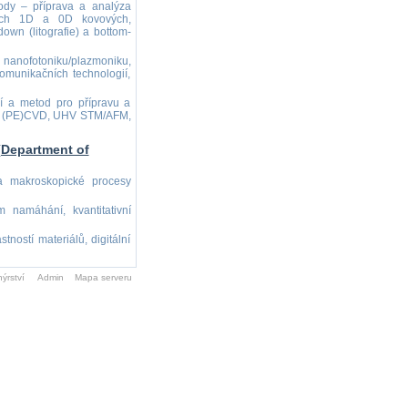
tody – příprava a analýza
čních 1D a 0D kovových,
own (litografie) a bottom-
nanofotoniku/plazmoniku,
komunikačních technologií,
ní a metod pro přípravu a
AD, (PE)CVD, UHV STM/AFM,
(Department of
a makroskopické procesy
namáhání, kvantitativní
tností materiálů, digitální
ýrství
Admin
Mapa serveru