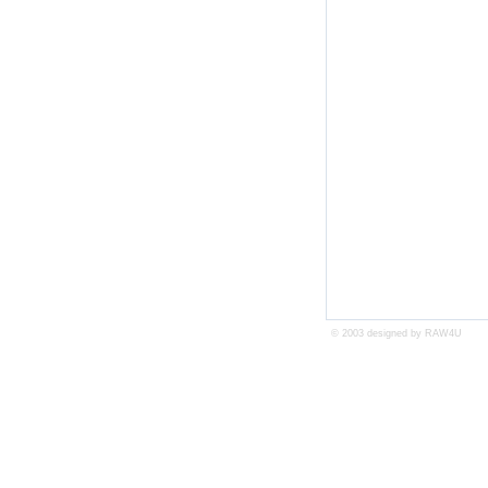
© 2003 designed by
RAW4U