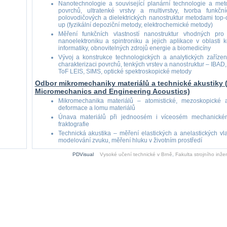
Nanotechnologie a související planární technologie a me
povrchů, ultratenké vrstvy a multivrstvy, tvorba funk
polovodičových a dielektrických nanostruktur metodami top-d
up (fyzikální depoziční metody, elektrochemické metody)
Měření funkčních vlastností nanostruktur vhodných pro 
nanoelektroniku a spintroniku a jejich aplikace v oblasti 
informatiky, obnovitelných zdrojů energie a biomedicíny
Vývoj a konstrukce technologických a analytických zaříze
charakterizaci povrchů, tenkých vrstev a nanostruktur – IB
ToF LEIS, SIMS, optické spektroskopické metody
Odbor mikromechaniky materiálů a technické akustiky 
Micromechanics and Engineering Acoustics)
Mikromechanika materiálů – atomistické, mezoskopické 
deformace a lomu materiálů
Únava materiálů při jednoosém i víceosém mechanickém 
fraktografie
Technická akustika – měření elastických a anelastických vlas
modelování zvuku, měření hluku v životním prostředí
PDVisual
Vysoké učení technické v Brně
,
Fakulta strojního inžen