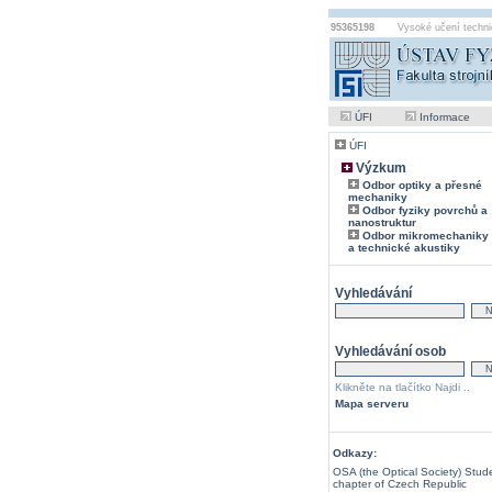
95365198
Vysoké učení techni
ÚFI
Informace
ÚFI
Výzkum
Odbor optiky a přesné
mechaniky
Odbor fyziky povrchů a
nanostruktur
Odbor mikromechaniky 
a technické akustiky
Vyhledávání
Vyhledávání osob
Klikněte na tlačítko Najdi ..
Mapa serveru
Odkazy:
OSA (the Optical Society) Stud
chapter of Czech Republic