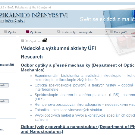
cké v Brně
,
Fakulta strojního inženýrství
Výuka
Výzkum
Studium fyz. inženýrství
Co a jak?
ÚFI
/
Výzkum
Vědecké a výzkumné aktivity ÚFI
Research
Odbor optiky a přesné mechaniky (Department of Optic
materiálů
Mechanics)
Experimentální biofotonika a světelná mikroskopie – kohe
mikroskopie, mikroskopie živých buněk
Optická spektroskopie povrchů a tenkých vrstev – optická p
interferometrie
Spektroskopie laserem buzeného plazmatu (LIBS), laserem
(LIFS)
Rentgenová počítačová mikroradiografie – nedestruktivní vizu
Fotonika – simulace vlnovodných struktur
Vývoj optických metod a vývoj a konstrukce speciálních opt
zařízení
Odbor fyziky povrchů a nanostruktur (Department of Ph
ent
and Nanostructures)