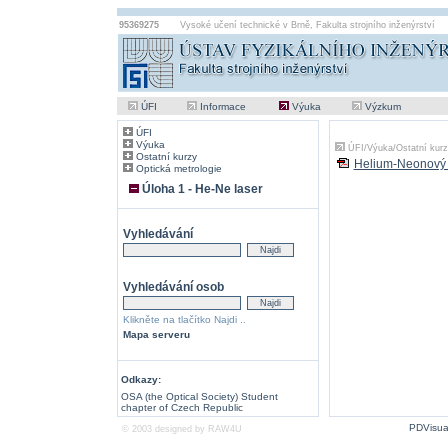
95369275
Vysoké učení technické v Brně
,
Fakulta strojního inženýrství
ÚFI
Informace
Výuka
Výzkum
ÚFI
Výuka
ÚFI
/
Výuka
/
Ostatní kur
Ostatní kurzy
Helium-Neonový 
Optická metrologie
Úloha 1 - He-Ne laser
Vyhledávání
Vyhledávání osob
Klikněte na tlačítko Najdi ..
Mapa serveru
Odkazy:
OSA (the Optical Society) Student
chapter of Czech Republic
PDVisua
© 2003 designed by
RAW4U