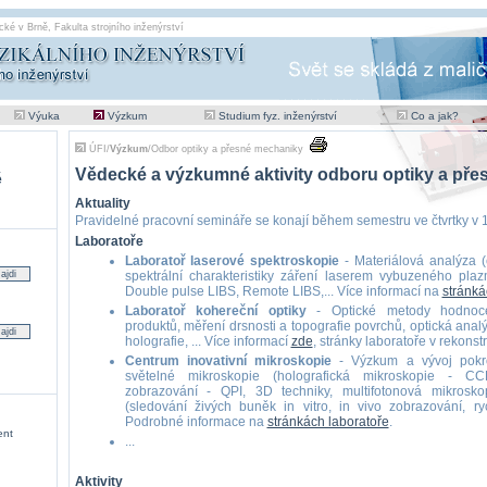
cké v Brně
,
Fakulta strojního inženýrství
Výuka
Výzkum
Studium fyz. inženýrství
Co a jak?
ÚFI
/
Výzkum
/
Odbor optiky a přesné mechaniky
Vědecké a výzkumné aktivity odboru optiky a př
é
Aktuality
Pravidelné pracovní semináře se konají během semestru ve čtvrtky v 1
Laboratoře
Laboratoř laserové spektroskopie
- Materiálová analýza 
spektrální charakteristiky záření laserem vybuzeného pla
Double pulse LIBS, Remote LIBS,... Více informací na
stránká
Laboratoř kohereční optiky
- Optické metody hodnocen
produktů, měření drsnosti a topografie povrchů, optická analýz
holografie, ... Více informací
zde
, stránky laboratoře v rekonstr
Centrum inovativní mikroskopie
- Výzkum a vývoj pokro
světelné mikroskopie (holografická mikroskopie - CCH
zobrazování - QPI, 3D techniky, multifotonová mikroskopi
(sledování živých buněk in vitro, in vivo zobrazování, ryc
Podrobné informace na
stránkách laboratoře
.
ent
...
Aktivity