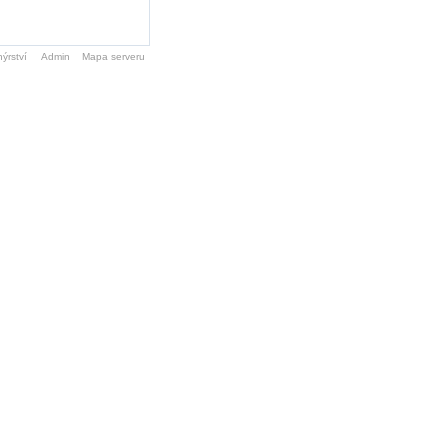
ýrství
Admin
Mapa serveru