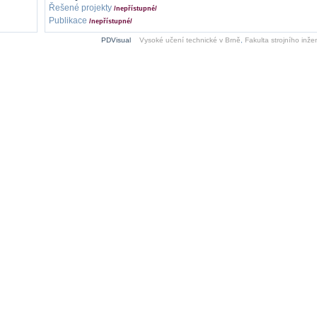
Řešené projekty
/nepřístupné/
Publikace
/nepřístupné/
PDVisual
Vysoké učení technické v Brně
,
Fakulta strojního inžen