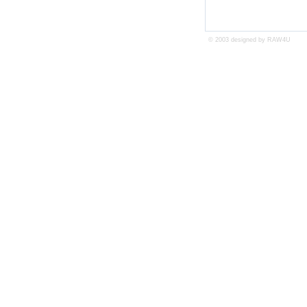
© 2003 designed by
RAW4U