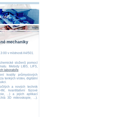
login
esné mechaniky
3:00 v místnosti A4/501.
(chemické složení) pomocí
zmatu. Metody LIBS, LIFS,
ch laboratoře
.
í kvality průmyslových
a tenkých vrstev, digitální
ukci.
čilých a nových technik
M, kvantitativní fázové
e, ...) a jejich aplikací
hlá 3D mikroskopie, ...).