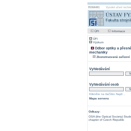
95368481
Vysoké učení techni
ÚFI
Informace
ÚFI
Výzkum
Odbor optiky a přesn
mechaniky
Zkonstruovaná zařízení
Vyhledávání
Vyhledávání osob
Klikněte na tlačítko Najdi ..
Mapa serveru
Odkazy:
OSA (the Optical Society) Stud
chapter of Czech Republic