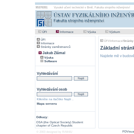
95370351
Vysoké učení technické v Brně
,
Fakulta strojního inženýrství
ÚFI
Informace
Výuka
Výzkum
ÚFI
ÚFI
/
Informace
/
Stránky
Informace
Stránky zaměstnanců
Základní strán
Jakub Zlámal
Najdete mě v budově 
Výuka
Software
Vyhledávání
Vyhledávání osob
Klikněte na tlačítko Najdi ..
Mapa serveru
Odkazy:
OSA (the Optical Society) Student
chapter of Czech Republic
PDVisua
© 2003 designed by
RAW4U