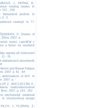
KOVÁ, J.; PIPPAN, R.;
shear loading modes. In
. 151 - 158
 Stewartově plošině. In
 0 - 0
debních nástrojů. In 77.
ŠANDERA, P.; Details of
Žilina. 2007. p. -
sních funkcí LabVIEW v
tice a fyzice na vysokých
lky signálu při hodnocení
 11 - 16
st obkladových absorbentů
36
erion and Biaxial Fatigue
o. 2007. p. 81 - 84
deformations of NiTi. In
. 2007. p. -
UP, Z.; BOCCACCINI, A.;
klená matrice/korundové
 Brno. 2007. p. 243 - 262
a mechanické vlastnosti
pů. In Víceúrovňový design
ILCH, J.; FLORIAN, Z.;