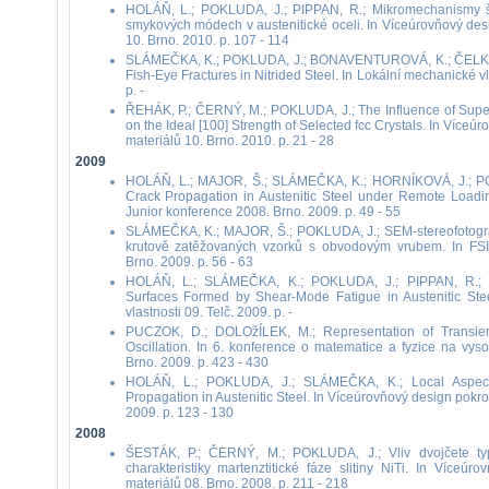
HOLÁŇ, L.; POKLUDA, J.; PIPPAN, R.; Mikromechanismy ší
smykových módech v austenitické oceli. In Víceúrovňový des
10. Brno. 2010. p. 107 - 114
SLÁMEČKA, K.; POKLUDA, J.; BONAVENTUROVÁ, K.; ČELKO, 
Fish-Eye Fractures in Nitrided Steel. In Lokální mechanické v
p. -
ŘEHÁK, P.; ČERNÝ, M.; POKLUDA, J.; The Influence of Supe
on the Ideal [100] Strength of Selected fcc Crystals. In Více
materiálů 10. Brno. 2010. p. 21 - 28
2009
HOLÁŇ, L.; MAJOR, Š.; SLÁMEČKA, K.; HORNÍKOVÁ, J.; PO
Crack Propagation in Austenitic Steel under Remote Loading
Junior konference 2008. Brno. 2009. p. 49 - 55
SLÁMEČKA, K.; MAJOR, Š.; POKLUDA, J.; SEM-stereofotog
krutově zatěžovaných vzorků s obvodovým vrubem. In FSI
Brno. 2009. p. 56 - 63
HOLÁŇ, L.; SLÁMEČKA, K.; POKLUDA, J.; PIPPAN, R.; 3
Surfaces Formed by Shear-Mode Fatigue in Austenitic Ste
vlastnosti 09. Telč. 2009. p. -
PUCZOK, D.; DOLOžÍLEK, M.; Representation of Transi
Oscillation. In 6. konference o matematice a fyzice na vys
Brno. 2009. p. 423 - 430
HOLÁŇ, L.; POKLUDA, J.; SLÁMEČKA, K.; Local Aspec
Propagation in Austenitic Steel. In Víceúrovňový design pokr
2009. p. 123 - 130
2008
ŠESTÁK, P.; ČERNÝ, M.; POKLUDA, J.; Vliv dvojčete t
charakteristiky martenztitické fáze slitiny NiTi. In Víceú
materiálů 08. Brno. 2008. p. 211 - 218