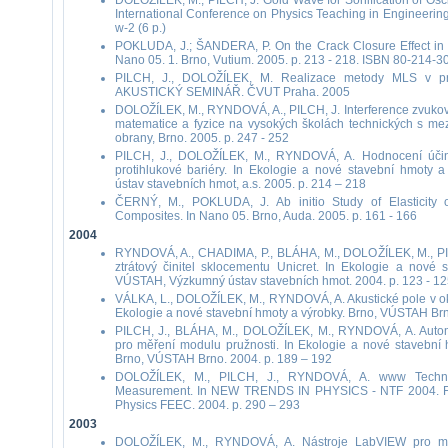
DOLOŽÍLEK, M., PILCH, J. Gold Wave for Sonification of Osci
International Conference on Physics Teaching in Engineering
w-2 (6 p.)
POKLUDA, J.; ŠANDERA, P. On the Crack Closure Effect in M
Nano 05. 1. Brno, Vutium. 2005. p. 213 - 218. ISBN 80-214-3
PILCH, J., DOLOŽÍLEK, M. Realizace metody MLS v pro
AKUSTICKÝ SEMINÁŘ. ČVUT Praha. 2005
DOLOŽÍLEK, M., RYNDOVÁ, A., PILCH, J. Interference zvukový
matematice a fyzice na vysokých školách technických s mezi
obrany, Brno. 2005. p. 247 - 252
PILCH, J., DOLOŽÍLEK, M., RYNDOVÁ, A. Hodnocení účinn
protihlukové bariéry. In Ekologie a nové stavební hmoty 
ústav stavebních hmot, a.s. 2005. p. 214 – 218
ČERNÝ, M., POKLUDA, J. Ab initio Study of Elasticity 
Composites. In Nano 05. Brno, Auda. 2005. p. 161 - 166
2004
RYNDOVÁ, A., CHADIMA, P., BLÁHA, M., DOLOŽÍLEK, M., PIL
ztrátový činitel sklocementu Unicret. In Ekologie a nové 
VÚSTAH, Výzkumný ústav stavebních hmot. 2004. p. 123 - 12
VÁLKA, L., DOLOŽÍLEK, M., RYNDOVÁ, A. Akustické pole v okol
Ekologie a nové stavební hmoty a výrobky. Brno, VÚSTAH Brno
PILCH, J., BLÁHA, M., DOLOŽÍLEK, M., RYNDOVÁ, A. Autom
pro měření modulu pružnosti. In Ekologie a nové stavebn
Brno, VÚSTAH Brno. 2004. p. 189 – 192
DOLOŽÍLEK, M., PILCH, J., RYNDOVÁ, A. www Techno
Measurement. In NEW TRENDS IN PHYSICS - NTF 2004. F
Physics FEEC. 2004. p. 290 – 293
2003
DOLOŽÍLEK, M., RYNDOVÁ, A. Nástroje LabVIEW pro měře