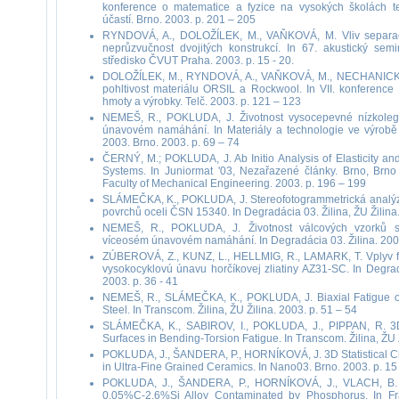
konference o matematice a fyzice na vysokých školách t
účastí. Brno. 2003. p. 201 – 205
RYNDOVÁ, A., DOLOŽÍLEK, M., VAŇKOVÁ, M. Vliv separač
neprůzvučnost dvojitých konstrukcí. In 67. akustický semi
středisko ČVUT Praha. 2003. p. 15 - 20.
DOLOŽÍLEK, M., RYNDOVÁ, A., VAŇKOVÁ, M., NECHANICKÝ,
pohltivost materiálu ORSIL a Rockwool. In VII. konference
hmoty a výrobky. Telč. 2003. p. 121 – 123
NEMEŠ, R., POKLUDA, J. Životnost vysocepevné nízkoleg
únavovém namáhání. In Materiály a technologie ve výrobě 
2003. Brno. 2003. p. 69 – 74
ČERNÝ, M.; POKLUDA, J. Ab Initio Analysis of Elasticity and
Systems. In Juniormat '03, Nezařazené články. Brno, Brno 
Faculty of Mechanical Engineering. 2003. p. 196 – 199
SLÁMEČKA, K., POKLUDA, J. Stereofotogrammetrická analýz
povrchů oceli ČSN 15340. In Degradácia 03. Žilina, ŽU Žilina.
NEMEŠ, R., POKLUDA, J. Životnost válcových vzorků 
víceosém únavovém namáhání. In Degradácia 03. Žilina. 2003
ZÚBEROVÁ, Z., KUNZ, L., HELLMIG, R., LAMARK, T. Vplyv f
vysokocyklovú únavu horčíkovej zliatiny AZ31-SC. In Degradá
2003. p. 36 - 41
NEMEŠ, R., SLÁMEČKA, K., POKLUDA, J. Biaxial Fatigue of
Steel. In Transcom. Žilina, ŽU Žilina. 2003. p. 51 – 54
SLÁMEČKA, K., SABIROV, I., POKLUDA, J., PIPPAN, R. 3D
Surfaces in Bending-Torsion Fatigue. In Transcom. Žilina, ŽU Ž
POKLUDA, J., ŠANDERA, P., HORNÍKOVÁ, J. 3D Statistical Cha
in Ultra-Fine Grained Ceramics. In Nano03. Brno. 2003. p. 15 
POKLUDA, J., ŠANDERA, P., HORNÍKOVÁ, J., VLACH, B. F
0.05%C-2.6%Si Alloy Contaminated by Phosphorus. In Fr