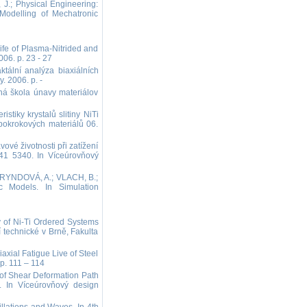
.; Physical Engineering:
Modelling of Mechatronic
fe of Plasma-Nitrided and
006. p. 23 - 27
tální analýza biaxiálních
 2006. p. -
ná škola únavy materiálov
tiky krystalů slitiny NiTi
pokrokových materiálů 06.
é životnosti při zatížení
 41 5340. In Víceúrovňový
 RYNDOVÁ, A.; VLACH, B.;
c Models. In Simulation
 of Ni-Ti Ordered Systems
 technické v Brně, Fakulta
ial Fatigue Live of Steel
p. 111 – 114
of Shear Deformation Path
s. In Víceúrovňový design