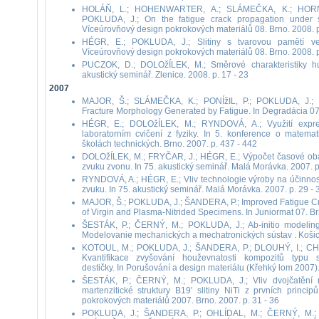
HOLÁŇ, L.; HOHENWARTER, A.; SLÁMEČKA, K.; HORNÍ
POKLUDA, J.; On the fatigue crack propagation under 
Víceúrovňový design pokrokových materiálů 08. Brno. 2008. p
HÉGR, E.; POKLUDA, J.; Slitiny s tvarovou pamětí ve
Víceúrovňový design pokrokových materiálů 08. Brno. 2008. p.
PUCZOK, D.; DOLOžÍLEK, M.; Směrové charakteristiky hu
akustický seminář. Zlenice. 2008. p. 17 - 23
2007
MAJOR, Š.; SLÁMEČKA, K.; PONÍžIL, P.; POKLUDA, J.; 
Fracture Morphology Generated by Fatigue. In Degradácia 07. 
HÉGR, E.; DOLOžÍLEK, M.; RYNDOVÁ, A.; Využití expre
laboratorním cvičení z fyziky. In 5. konference o matema
školách technických. Brno. 2007. p. 437 - 442
DOLOžÍLEK, M.; FRYČAR, J.; HÉGR, E.; Výpočet časové obá
zvuku zvonu. In 75. akustický seminář. Malá Morávka. 2007. p.
RYNDOVÁ, A.; HÉGR, E.; Vliv technologie výroby na účinno
zvuku. In 75. akustický seminář. Malá Morávka. 2007. p. 29 - 
MAJOR, Š.; POKLUDA, J.; ŠANDERA, P.; Improved Fatigue Crit
of Virgin and Plasma-Nitrided Specimens. In Juniormat 07. Brn
ŠESTÁK, P.; ČERNÝ, M.; POKLUDA, J.; Ab-initio modeling 
Modelovanie mechanických a mechatronických sústav . Košice
KOTOUL, M.; POKLUDA, J.; ŠANDERA, P.; DLOUHÝ, I.; CHL
Kvantifikace zvyšování houževnatosti kompozitů typu s
destičky. In Porušování a design materiálu (Křehký lom 2007).
ŠESTÁK, P.; ČERNÝ, M.; POKLUDA, J.; Vliv dvojčatění n
martenzitické struktury B19' slitiny NiTi z prvních princi
pokrokových materiálů 2007. Brno. 2007. p. 31 - 36
POKLUDA, J.; ŠANDERA, P.; OHLÍDAL, M.; ČERNÝ, M.; P