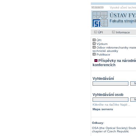
95368659
Vysoké učení techni
ÚFI
Informace
ÚFI
Výzkum
Odbor mikromechaniky mater
technické akustiky
Publikace
Příspěvky na národní
konferencích
Vyhledávání
Vyhledávání osob
Klikněte na tlačítko Najdi ..
Mapa serveru
Odkazy:
OSA (the Optical Society) Stud
chapter of Czech Republic