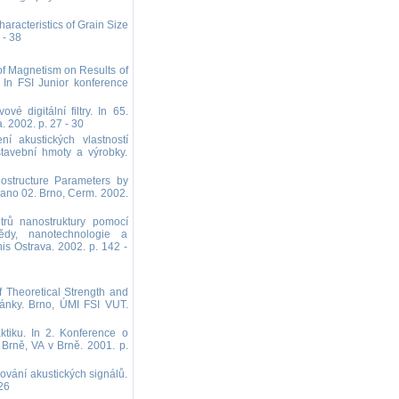
racteristics of Grain Size
 - 38
f Magnetism on Results of
. In FSI Junior konference
 digitální filtry. In 65.
 2002. p. 27 - 30
akustických vlastností
stavební hmoty a výrobky.
ostructure Parameters by
ano 02. Brno, Cerm. 2002.
rů nanostruktury pomocí
vědy, nanotechnologie a
s Ostrava. 2002. p. 142 -
 Theoretical Strength and
lánky. Brno, ÚMI FSI VUT.
tiku. In 2. Konference o
Brně, VA v Brně. 2001. p.
vání akustických signálů.
26