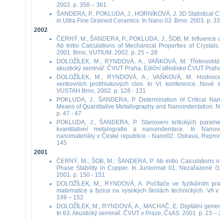
2003. p. 358 – 361
ŠANDERA, P., POKLUDA, J., HORNÍKOVÁ, J. 3D Statistical Cha
in Ultra Fine Grained Ceramics. In Nano 03. Brno. 2003. p. 33
2002
ČERNÝ, M., ŠANDERA, P., POKLUDA, J., ŠOB, M. Influence o
Ab Initio Calculations of Mechanical Properties of Crystals
2001. Brno, VUTIUM. 2002. p. 25 – 28
DOLOŽÍLEK, M., RYNDOVÁ, A., VAŇKOVÁ, M. Třetinooktávové
akustický seminář. ČVUT Praha, Ediční středisko ČVUT Praha.
DOLOŽÍLEK, M., RYNDOVÁ, A., VAŇKOVÁ, M. Hodnocení 
venkovních protihlukových clon. In VI. konference. Nové 
VUSTAH Brno, 2002. p. 128 - 131
POKLUDA, J., ŠANDERA, P. Determination of Critical Nan
Means of Quantitative Metallography and Nanoindentation. N
p. 47 - 47
POKLUDA, J., ŠANDERA, P. Stanovení kritických paramet
kvantitativní metalografie a nanoindentace. In Nano
nanomateriály v České republice - Nano02. Ostrava, Reproni
145
2001
ČERNÝ, M.; ŠOB, M.; ŠANDERA, P. Ab initio Calculations of
Phase Stability in Copper. In Juniormat 01, Nezařazené č
2001. p. 150 - 151
DOLOŽÍLEK, M., RYNDOVÁ, A. Počítače ve fyzikálním prak
matematice a fyzice na vysokých školách technických. VA v 
149 – 152
DOLOŽÍLEK, M., RYNDOVÁ, A., MACHAČ, E. Digitální genero
In 63. Akustický seminář. ČVUT v Praze, ČsAS. 2001. p. 23 – 