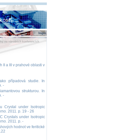
login
ky na národních konferencích
I a III v prahové oblasti v
ako případová studie. In
. -
iamantovou strukturou. In
. -
 Crystal under Isotropic
no. 2011. p. 19 - 26
 Crystals under Isotropic
no. 2011. p. -
rahových hodnot ve feritické
 122