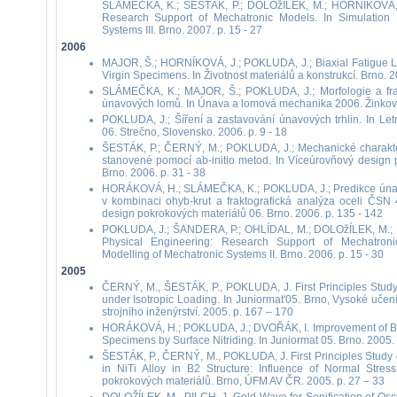
SLÁMEČKA, K.; ŠESTÁK, P.; DOLOžÍLEK, M.; HORNÍKOVÁ, J
Research Support of Mechatronic Models. In Simulation 
Systems III. Brno. 2007. p. 15 - 27
2006
MAJOR, Š.; HORNÍKOVÁ, J.; POKLUDA, J.; Biaxial Fatigue Li
Virgin Specimens. In Životnost materiálů a konstrukcí. Brno. 2
SLÁMEČKA, K.; MAJOR, Š.; POKLUDA, J.; Morfologie a frak
únavových lomů. In Únava a lomová mechanika 2006. Žinkovy.
POKLUDA, J.; Šíření a zastavování únavových trhlin. In Let
06. Strečno, Slovensko. 2006. p. 9 - 18
ŠESTÁK, P.; ČERNÝ, M.; POKLUDA, J.; Mechanické charakteris
stanovené pomocí ab-initio metod. In Víceúrovňový design 
Brno. 2006. p. 31 - 38
HORÁKOVÁ, H.; SLÁMEČKA, K.; POKLUDA, J.; Predikce únavov
v kombinaci ohyb-krut a fraktografická analýza oceli ČSN
design pokrokových materiálů 06. Brno. 2006. p. 135 - 142
POKLUDA, J.; ŠANDERA, P.; OHLÍDAL, M.; DOLOžÍLEK, M.;
Physical Engineering: Research Support of Mechatroni
Modelling of Mechatronic Systems II. Brno. 2006. p. 15 - 30
2005
ČERNÝ, M., ŠESTÁK, P., POKLUDA, J. First Principles Study
under Isotropic Loading. In Juniormat'05. Brno, Vysoké učení
strojního inženýrství. 2005. p. 167 – 170
HORÁKOVÁ, H.; POKLUDA, J.; DVOŘÁK, I. Improvement of Biax
Specimens by Surface Nitriding. In Juniormat 05. Brno. 2005. 
ŠESTÁK, P., ČERNÝ, M., POKLUDA, J. First Principles Study 
in NiTi Alloy in B2 Structure: Influence of Normal Stres
pokrokových materiálů. Brno, ÚFM AV ČR. 2005. p. 27 – 33