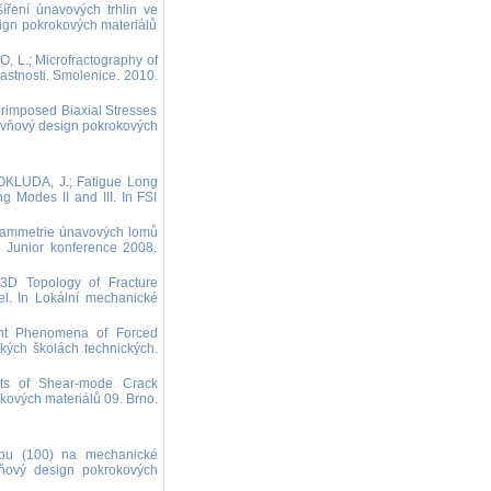
ření únavových trhlin ve
ign pokrokových materiálů
L.; Microfractography of
lastnosti. Smolenice. 2010.
rimposed Biaxial Stresses
úrovňový design pokrokových
KLUDA, J.; Fatigue Long
 Modes II and III. In FSI
rammetrie únavových lomů
 Junior konference 2008.
D Topology of Fracture
el. In Lokální mechanické
ent Phenomena of Forced
okých školách technických.
ts of Shear-mode Crack
okových materiálů 09. Brno.
ypu (100) na mechanické
rovňový design pokrokových