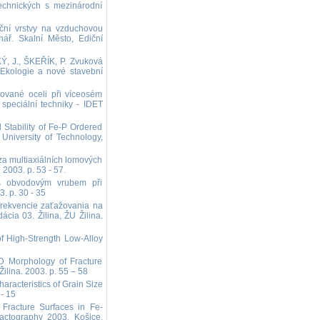
echnických s mezinárodní
ní vrstvy na vzduchovou
nář. Skalní Město, Ediční
 J., ŠKEŘÍK, P. Zvuková
 Ekologie a nové stavební
ované oceli při víceosém
speciální techniky - IDET
 Stability of Fe-P Ordered
University of Technology,
a multiaxiálních lomových
 2003. p. 53 - 57.
s obvodovým vrubem při
. p. 30 - 35
rekvencie zaťažovania na
cia 03. Žilina, ŽU Žilina.
 High-Strength Low-Alloy
 Morphology of Fracture
ilina. 2003. p. 55 – 58
racteristics of Grain Size
- 15
racture Surfaces in Fe-
actography 2003. Košice.