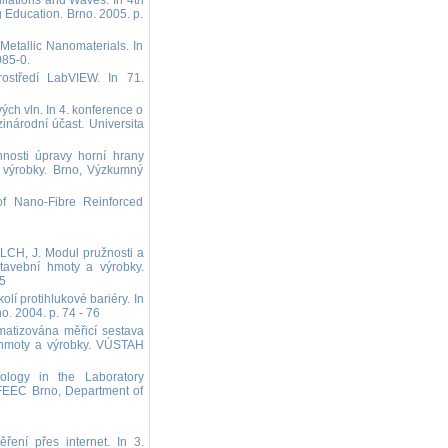
llations and Waves. In 4th
 Education. Brno. 2005. p.
etallic Nanomaterials. In
085-0.
středí LabVIEW. In 71.
ch vln. In 4. konference o
národní účast. Universita
osti úpravy horní hrany
a výrobky. Brno, Výzkumný
of Nano-Fibre Reinforced
CH, J. Modul pružnosti a
stavební hmoty a výrobky.
5
í protihlukové bariéry. In
. 2004. p. 74 - 76
atizována měřicí sestava
í hmoty a výrobky. VÚSTAH
logy in the Laboratory
EEC Brno, Department of
ní přes internet. In 3.