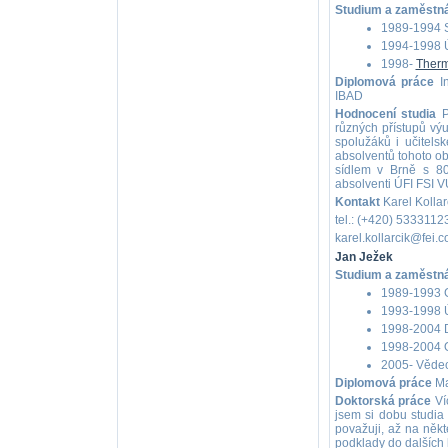
Studium a zaměstná
1989-1994 
1994-1998 Ú
1998-
Therm
Diplomová práce
In
IBAD
Hodnocení studia
P
různých přístupů vý
spolužáků i učitels
absolventů tohoto o
sídlem v Brně s 80
absolventi ÚFI FSI V
Kontakt
Karel Kollar
tel.: (+420) 5333112
karel.kollarcik@fei.
Jan Ježek
Studium a zaměstná
1989-1993 
1993-1998 Ú
1998-2004 D
1998-2004 O
2005- Vědec
Diplomová práce
Ma
Doktorská práce
Ví
jsem si dobu studia
považuji, až na někt
podklady do dalších l