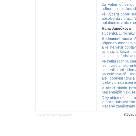
Za velmi důležitou 
odbornou i lidskou 
Při výběru oboru na
absolventů v praxi.
uplatněním z nich ne
Hana Janečková
studentka 1. ročník
Hodnocení studia
St
připadaly mnohem sch
a je největší poptá
gymnázia, takže má
jsem moc představu n
Ve třetím ročníku js
jsem viděla jako příl
studenti a ani jeden 
na celé fakultě. Hod
ale i dobrými lidmi 
fyziky víc, než jsem 
V rámci studia jse
nejcennějších zkušen
Díky příjemnému pros
v rámci doktorského 
placené zaměstnání 
PDVisua
© 2003 designed by
RAW4U