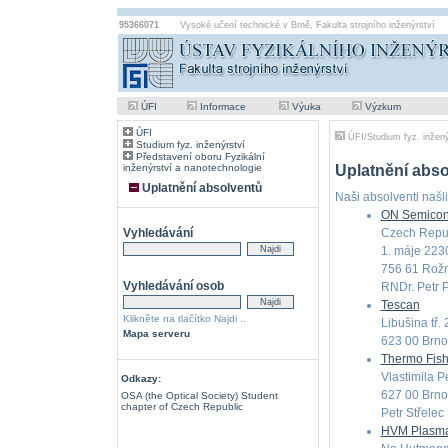
95366071
Vysoké učení technické v Brně
,
Fakulta strojního inženýrství
ÚFI
Informace
Výuka
Výzkum
ÚFI
ÚFI
/
Studium fyz. inžený
Studium fyz. inženýrství
Představení oboru Fyzikální
inženýrství a nanotechnologie
Uplatnění abso
Uplatnění absolventů
Naši absolventi našli
ON Semicon
Vyhledávání
Czech Republ
1. máje 223
756 61 Rož
Vyhledávání osob
RNDr. Petr 
Tescan
Klikněte na tlačítko Najdi ..
Libušina tř. 
Mapa serveru
623 00 Brno
Thermo Fishe
Vlastimila 
Odkazy:
627 00 Brno
OSA (the Optical Society) Student
chapter of Czech Republic
Petr Střelec
HVM Plasm