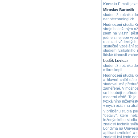
Kontakt
E-mail: jeze
Miroslav Bartošík
student 3. ročníku d
nanotechnologiích.
Hodnocení studia
Kr
strojního inženýra až
jsem na vlastní pěs
jedné z nejlépe vyba
realizaci vědeckých
skutečné vzdělání s
studiem fyzikálního 
lidské činnosti vrch
Luděk Lovicar
student 3. ročníku d
mikroskopii.
Hodnocení studia
Ke
a hlavně chtěl dále
studoval, mě předurčo
zaměřené. V možnosti 
se hlouběji s příro
moderní vědě. To je t
fyzikálního inženýrs
v mých očích na atrakt
V průběhu studia jse
"detaily", které 
inženýrského studia j
znalosti technik svě
Londýna na Universit
aplikací světelné a
znalostí byl tento p