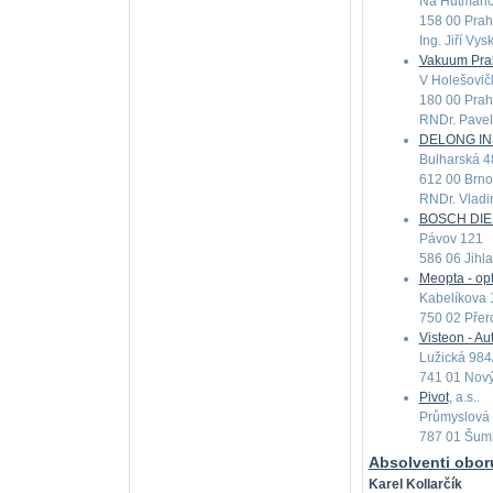
Na Hutmanc
158 00 Prah
Ing. Jiří Vys
Vakuum Praha
V Holešovič
180 00 Prah
RNDr. Pave
DELONG IN
Bulharská 4
612 00 Brno
RNDr. Vladi
BOSCH DIES
Pávov 121
586 06 Jihl
Meopta - opt
Kabelíkova 
750 02 Přer
Visteon - Au
Lužická 984
741 01 Nový
Pivot
, a.s..
Průmyslová
787 01 Šum
Absolventi oboru
Karel Kollarčík