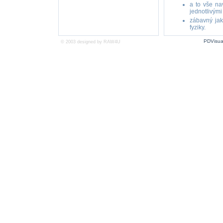
a to vše na
jednotlivými
zábavný jak
fyziky.
PDVisua
© 2003 designed by
RAW4U