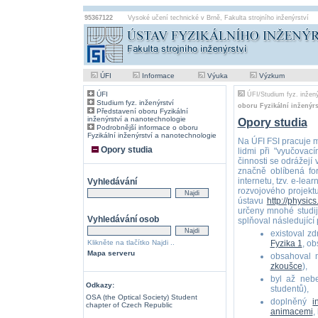
95367122
Vysoké učení technické v Brně
,
Fakulta strojního inženýrství
ÚFI
Informace
Výuka
Výzkum
ÚFI
ÚFI
/
Studium fyz. inžený
Studium fyz. inženýrství
oboru Fyzikální inženýr
Představení oboru Fyzikální
inženýrství a nanotechnologie
Opory studia
Podrobnější informace o oboru
Fyzikální inženýrství a nanotechnologie
Na ÚFI FSI pracuje m
Opory studia
lidmi při "vyučovac
činnosti se odrážejí
značně oblíbená fo
internetu, tzv. e-lea
Vyhledávání
rozvojového projektu
ústavu
http://physics
určeny mnohé studijn
Vyhledávání osob
splňoval následující
existoval zd
Klikněte na tlačítko Najdi ..
Fyzika 1
, o
Mapa serveru
obsahoval m
zkoušce
),
byl až nebe
Odkazy:
studentů),
OSA (the Optical Society) Student
doplněný
i
chapter of Czech Republic
animacemi
,