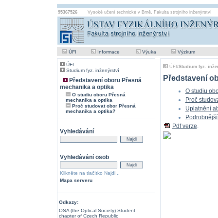
95367526
Vysoké učení technické v Brně
,
Fakulta strojního inženýrství
ÚFI
Informace
Výuka
Výzkum
ÚFI
ÚFI
/
Studium fyz. inže
Studium fyz. inženýrství
Představení o
Představení oboru Přesná
mechanika a optika
O studiu ob
O studiu oboru Přesná
Proč studov
mechanika a optika
Proč studovat obor Přesná
Uplatnění a
mechanika a optika?
Podrobnější 
Pdf verze
.
Vyhledávání
Vyhledávání osob
Klikněte na tlačítko Najdi ..
Mapa serveru
Odkazy:
OSA (the Optical Society) Student
chapter of Czech Republic