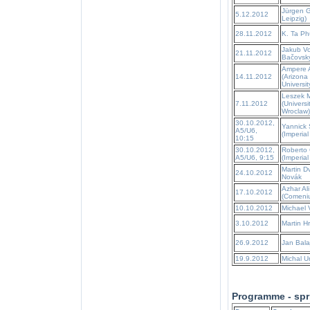
Jürgen G
5.12.2012
Leipzig)
28.11.2012
K. Ta Ph
Jakub Vo
21.11.2012
Bačovsk
Ampere 
14.11.2012
(Arizona
Universit
Leszek M
7.11.2012
(Universi
Wroclaw)
30.10.2012,
Yannick
A5/U6,
(Imperial
10:15
30.10.2012,
Roberto 
A5/U6, 9:15
(Imperial
Martin D
24.10.2012
Novák
Azhar Ali
17.10.2012
(Comeniu
10.10.2012
Michael V
3.10.2012
Martin H
26.9.2012
Jan Bala
19.9.2012
Michal U
Programme - spr