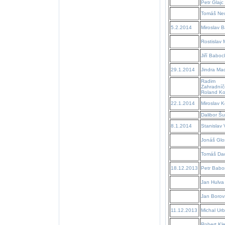
Petr Glajc
Tomáš Ne
5.2.2014
Miroslav B
Rostislav
Jiří Baboc
29.1.2014
Jindra Ma
Radim
Zahradníč
Roland Ko
22.1.2014
Miroslav K
Dalibor Šu
8.1.2014
Stanislav
Jonáš Glo
Tomáš Da
18.12.2013
Petr Babo
Jan Hulva
Jan Borov
11.12.2013
Michal Ur
Robert Kl