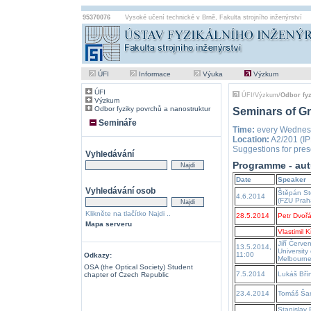
95370076
Vysoké učení technické v Brně
,
Fakulta strojního inženýrství
ÚFI
Informace
Výuka
Výzkum
ÚFI
ÚFI
/
Výzkum
/
Odbor fyz
Výzkum
Odbor fyziky povrchů a nanostruktur
Seminars of Gr
Semináře
Time:
every Wednesd
Location:
A2/201 (IP
Suggestions for prese
Vyhledávání
Programme - aut
Date
Speaker
Vyhledávání osob
Štěpán St
4.6.2014
(FZU Prah
Klikněte na tlačítko Najdi ..
28.5.2014
Petr Dvoř
Mapa serveru
Vlastimil 
Jiří Červe
13.5.2014,
University 
11:00
Odkazy:
Melbourn
OSA (the Optical Society) Student
7.5.2014
Lukáš Bří
chapter of Czech Republic
23.4.2014
Tomáš Šam
Stanislav 