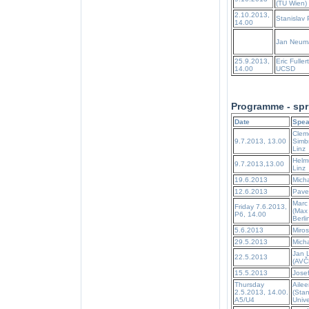
(TU Wien)
2.10.2013,
Stanislav 
14.00
Jan Neum
25.9.2013,
Eric Fuller
14.00
UCSD
Programme - spr
Date
Spea
Clem
9.7.2013, 13.00
Simb
Linz
Helmu
9.7.2013,13.00
Linz
19.6.2013
Micha
12.6.2013
Pave
Marc 
Friday 7.6.2013,
(Max
P6, 14.00
Berli
5.6.2013
Miros
29.5.2013
Mich
Jan L
22.5.2013
(AVČ
15.5.2013
Jose
Thursday
Aile
2.5.2013, 14.00.
(Stan
A5/U4
Unive