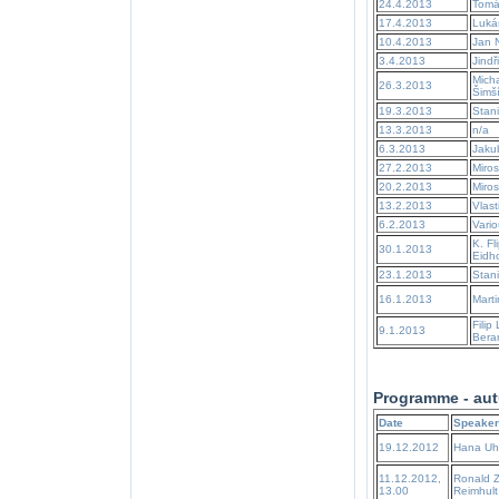
24.4.2013
Tomá
17.4.2013
Luká
10.4.2013
Jan 
3.4.2013
Jindř
Mich
26.3.2013
Šimš
19.3.2013
Stani
13.3.2013
n/a
6.3.2013
Jaku
27.2.2013
Miros
20.2.2013
Miros
13.2.2013
Vlast
6.2.2013
Vario
K. Fl
30.1.2013
Eidh
23.1.2013
Stani
16.1.2013
Mart
Filip 
9.1.2013
Bera
Programme - aut
Date
Speaker
19.12.2012
Hana Uhl
11.12.2012,
Ronald Zi
13.00
Reimhul