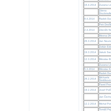
16.4.2014
Zuzana Li
Zdena
Druckmull
9.4.2014
Radek Du
Petr Dvoř
2.4.2014
Zdeněk N
Meena Dh
26.3.2014
Jan Neum
Zoltán Ed
19.3.2014
Jakub Sad
12.3.2014
Miroslav B
Zuzana Li
5.3.2014
Miroslav K
Radek Du
Michaela
26.2.2014
Šimšíková
Pavel Pro
19.2.2014
Josef Pol
Jan Čecha
12.2.2014
Michal Po
Tomáš Pej