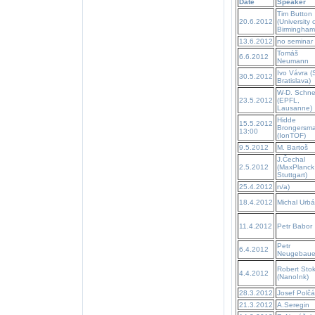
Date
Speaker
Tim Button
20.6.2012
(University 
Birmingham
13.6.2012
no seminar
Tomáš
6.6.2012
Neumann
Ivo Vávra 
30.5.2012
Bratislava)
W-D. Schne
23.5.2012
(EPFL,
Lausanne)
Hidde
15.5.2012
Brongersm
13:00
(IonTOF)
9.5.2012
M. Bartoš
J.Čechal
2.5.2012
(MaxPlanck
Stuttgart)
25.4.2012
n/a)
18.4.2012
Michal Urb
11.4.2012
Petr Babor
Petr
6.4.2012
Neugebaue
Robert Sto
4.4.2012
(NanoInk)
28.3.2012
Josef Polčá
21.3.2012
A.Seregin