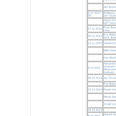
Jan Borov
4.12.2013,
Wolfgang 
P5
(AIT Vienn
Jakub Dos
(AIT Vienn
Peter Bau
27.11.2013
Linz)
Eva Majko
20.11.2013
SAS, Brati
13.11.2013
Vlastimil 
Miloš Hra
Petr Mare
Alexander
Vaskevich
6.11.2013
(Weizman
Institute)
30.10.2013
Jan Čecha
Petr Babo
23.10.2013
Radek Ka
Michal St
Tomáš Led
16.10.2013
Zbynek No
9.10.2013