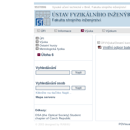
95370906
Vysoké učení technické v Brně
,
Fakulta strojního inženýrství
ÚFI
Informace
Výuka
Výzkum
ÚFI
Výuka
ÚFI
/
Výuka
/
Ostatní kur
Ostatní kurzy
Vnitřní odpor bat
Metrologická fyzika
Úloha 6
Vyhledávání
Vyhledávání osob
Klikněte na tlačítko Najdi ..
Mapa serveru
Odkazy:
OSA (the Optical Society) Student
chapter of Czech Republic
PDVisua
© 2003 designed by
RAW4U