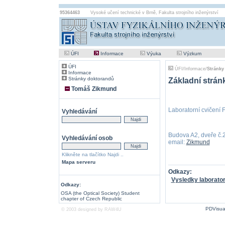
95364463
Vysoké učení technické v Brně
,
Fakulta strojního inženýrství
ÚFI
Informace
Výuka
Výzkum
ÚFI
ÚFI
/
Informace
/
Stránky
Informace
Stránky doktorandů
Základní strán
Tomáš Zikmund
Laboratorní cvičení Fy
Vyhledávání
Budova A2, dveře č.
Vyhledávání osob
email:
Zikmund
Klikněte na tlačítko Najdi ..
Mapa serveru
Odkazy:
Vysledky laborator
Odkazy:
OSA (the Optical Society) Student
chapter of Czech Republic
PDVisua
© 2003 designed by
RAW4U