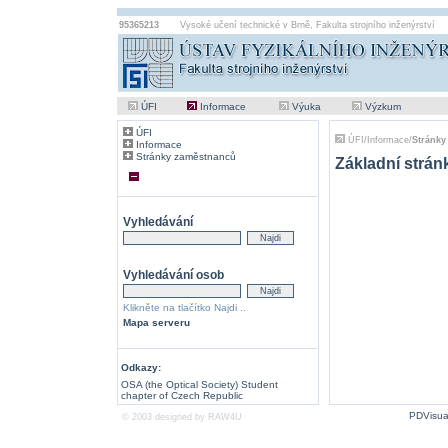
95365213
Vysoké učení technické v Brně
,
Fakulta strojního inženýrství
ÚFI
Informace
Výuka
Výzkum
ÚFI
ÚFI
/
Informace
/
Stránky
Informace
Stránky zaměstnanců
Základní strán
Vyhledávání
Vyhledávání osob
Klikněte na tlačítko Najdi ..
Mapa serveru
Odkazy:
OSA (the Optical Society) Student
chapter of Czech Republic
PDVisua
© 2003 designed by
RAW4U