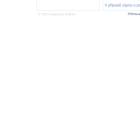
V případě zájmu o p
PDVisua
© 2003 designed by
RAW4U