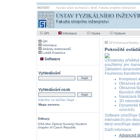
95370257
Vysoké učení technické v Brně
,
Fakulta strojního inženýrství
ÚFI
Informace
Výuka
Výzkum
ÚFI
ÚFI
/
Informace
/
Stránky 
Informace
Pokročilé ovlád
Stránky doktorandů
Lukáš Kvasnica
Software
Uživatelsky přívěti
použitelný pro tran
Základem zpracování
Vyhledávání
Fourierovy transfor
Komplexní am
Obrazová amp
Obrazová fá
Vyhledávání osob
fázových dif
Navázaná fá
Klikněte na tlačítko Najdi ..
3D rekonstru
Mapa serveru
Dynamické f
vzorcích).
Software umožňuje č
Odkazy:
intervalech) pro dlo
který umožňuje stabi
OSA (the Optical Society) Student
chapter of Czech Republic
Další informace:
Advanced di