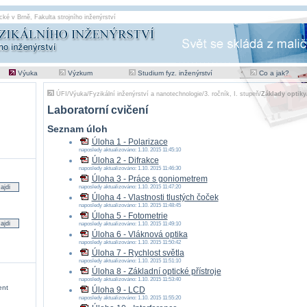
cké v Brně
,
Fakulta strojního inženýrství
Výuka
Výzkum
Studium fyz. inženýrství
Co a jak?
ÚFI
/
Výuka
/
Fyzikální inženýrství a nanotechnologie
/
3. ročník, I. stupeň
/
Základy optiky
Laboratorní cvičení
Seznam úloh
Úloha 1 - Polarizace
naposledy aktualizováno: 1.10. 2015 11:45:10
Úloha 2 - Difrakce
naposledy aktualizováno: 1.10. 2015 11:46:30
Úloha 3 - Práce s goniometrem
naposledy aktualizováno: 1.10. 2015 11:47:20
Úloha 4 - Vlastnosti tlustých čoček
naposledy aktualizováno: 1.10. 2015 11:48:45
Úloha 5 - Fotometrie
naposledy aktualizováno: 1.10. 2015 11:49:10
Úloha 6 - Vláknová optika
naposledy aktualizováno: 1.10. 2015 11:50:42
Úloha 7 - Rychlost světla
naposledy aktualizováno: 1.10. 2015 11:51:10
Úloha 8 - Základní optické přístroje
naposledy aktualizováno: 1.10. 2015 11:53:40
ent
Úloha 9 - LCD
naposledy aktualizováno: 1.10. 2015 11:55:20