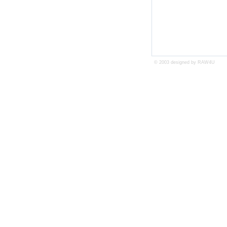
© 2003 designed by
RAW4U