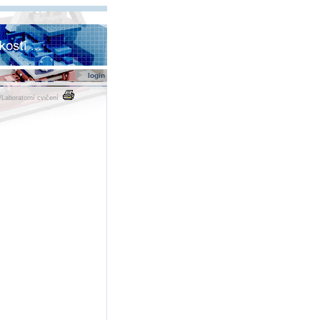
login
/
Laboratorní cvičení