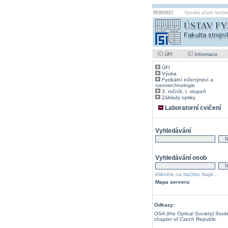
95365927
Vysoké učení techni
ÚFI
Informace
ÚFI
Výuka
Fyzikální inženýrství a
nanotechnologie
3. ročník, I. stupeň
Základy optiky
Laboratorní cvičení
Vyhledávání
Vyhledávání osob
Klikněte na tlačítko Najdi ..
Mapa serveru
Odkazy:
OSA (the Optical Society) Stud
chapter of Czech Republic