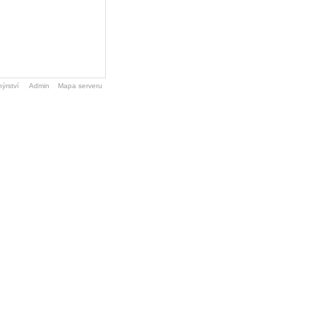
ýrství
Admin
Mapa serveru