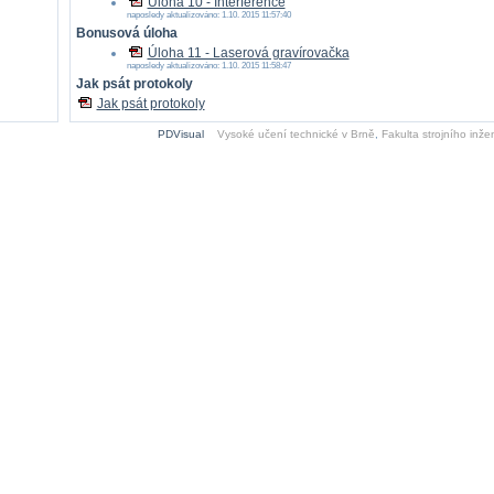
Úloha 10 - Interference
naposledy aktualizováno: 1.10. 2015 11:57:40
Bonusová úloha
Úloha 11 - Laserová gravírovačka
naposledy aktualizováno: 1.10. 2015 11:58:47
Jak psát protokoly
Jak psát protokoly
PDVisual
Vysoké učení technické v Brně
,
Fakulta strojního inžen