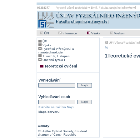
95368377
Vysoké učení technické v Brně
,
Fakulta strojního inženýrství
ÚFI
Informace
Výuka
Výzkum
ÚFI
ÚFI
/
Výuka
/
Fyzikální in
Výuka
%
Fyzikální inženýrství a
nanotechnologie
1Teoretické cv
1. ročník, I. stupeň
Obecná fyzika I
Teoretické cvičení
Vyhledávání
Vyhledávání osob
Klikněte na tlačítko Najdi ..
Mapa serveru
Odkazy:
OSA (the Optical Society) Student
chapter of Czech Republic