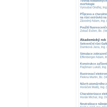
Tvorba kobaltových
morfologie
Vyroubal Ondřej, Ing.
Příprava a charakt
na růst ostrůvků na
Závodný Adam, Ing. (
Použití fluorescenč
Zobač Evžen, Bc. (Ve
Akademický rok
Sekvenční růst GaN
Damková Jana, Ing. (
Simulace zobrazení
Effenberger Adam, In
Konstrukce zařízení
Flajšman Lukáš, Ing. 
Rastrovací elektro
Flekna Martin, Bc. (V
Návrh atomárního z
Horáček Matěj, Ing. 
Charakterizace ele
Horák Michal, Ing. (
Neutralizace náboj