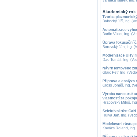
Vaňatka Marek, Ing. 
Akademický rok 
Tvorba plazmonickýc
Babocký Jiří, Ing. (V
Automatizace vyho
Badin Viktor, Ing. (V
Úprava fokusační čá
Borovský Ján, Ing. (
Modernizace UHV ma
Dao Tomáš, Ing. (Ved
Návrh iontového zd
Glajc Petr, Ing. (Vedo
Příprava a analýza
Gloss Jonáš, Ing. (V
Výroba nanostruktur
vlastností za pokojo
Hrabovský Miloš, Ing.
Selektivní růst GaN
Hulva Jan, Ing. (Vedo
Modelování růstu p
Kovács Roland, Ing. (
Příprava a charakt