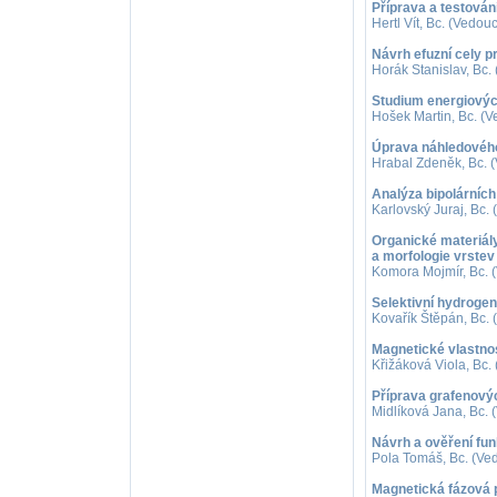
Příprava a testován
Hertl Vít, Bc. (Vedouc
Návrh efuzní cely p
Horák Stanislav, Bc. 
Studium energiový
Hošek Martin, Bc. (V
Úprava náhledovéh
Hrabal Zdeněk, Bc. (
Analýza bipolárních
Karlovský Juraj, Bc. 
Organické materiály
a morfologie vrstev
Komora Mojmír, Bc. (
Selektivní hydroge
Kovařík Štěpán, Bc. (
Magnetické vlastnos
Křižáková Viola, Bc.
Příprava grafenovýc
Midlíková Jana, Bc. 
Návrh a ověření fu
Pola Tomáš, Bc. (Ved
Magnetická fázová 