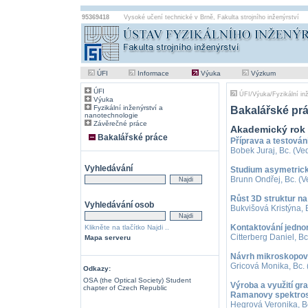
95369418
Vysoké učení technické v Brně
,
Fakulta strojního inženýrství
ÚFI
Informace
Výuka
Výzkum
ÚFI
ÚFI
/
Výuka
/
Fyzikální in
Výuka
Fyzikální inženýrství a
Bakalářské pr
nanotechnologie
Závěrečné práce
Akademický rok
Bakalářské práce
Příprava a testován
Bobek Juraj, Bc. (Ved
Vyhledávání
Studium asymetrick
Brunn Ondřej, Bc. (Ve
Růst 3D struktur n
Vyhledávání osob
Bukvišová Kristýna, 
Kontaktování jedno
Klikněte na tlačítko Najdi ..
Citterberg Daniel, Bc
Mapa serveru
Návrh mikroskopov
Gricová Monika, Bc. 
Odkazy:
OSA (the Optical Society) Student
Výroba a využití gr
chapter of Czech Republic
Ramanovy spektro
Hegrová Veronika, Bc