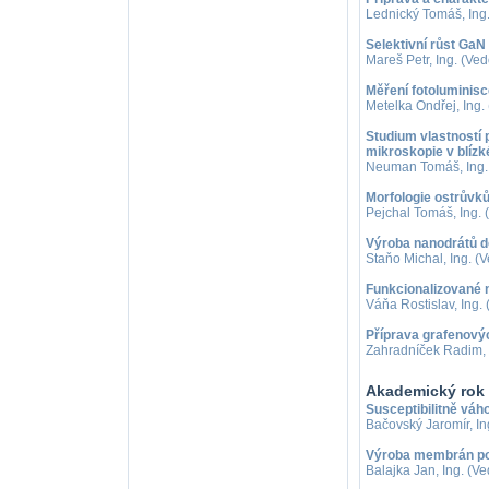
Lednický Tomáš, Ing.
Selektivní růst GaN
Mareš Petr, Ing. (Ved
Měření fotoluminisc
Metelka Ondřej, Ing.
Studium vlastností
mikroskopie v blízk
Neuman Tomáš, Ing. 
Morfologie ostrůvků 
Pejchal Tomáš, Ing. (
Výroba nanodrátů do
Staňo Michal, Ing. (
Funkcionalizované 
Váňa Rostislav, Ing. 
Příprava grafenovýc
Zahradníček Radim, I
Akademický rok 
Susceptibilitně vá
Bačovský Jaromír, In
Výroba membrán pom
Balajka Jan, Ing. (V