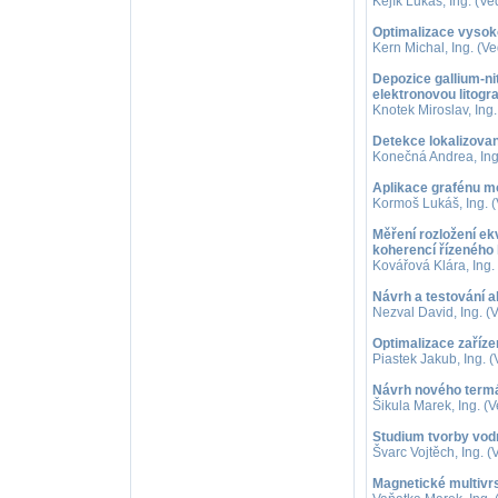
Kejík Lukáš, Ing. (Ve
Optimalizace vysok
Kern Michal, Ing. (Ve
Depozice gallium-ni
elektronovou litograf
Knotek Miroslav, Ing.
Detekce lokalizova
Konečná Andrea, Ing.
Aplikace grafénu mo
Kormoš Lukáš, Ing. (
Měření rozložení e
koherencí řízeného
Kovářová Klára, Ing.
Návrh a testování a
Nezval David, Ing. (V
Optimalizace zaříz
Piastek Jakub, Ing. (
Návrh nového termá
Šikula Marek, Ing. (V
Studium tvorby vo
Švarc Vojtěch, Ing. (
Magnetické multivrs