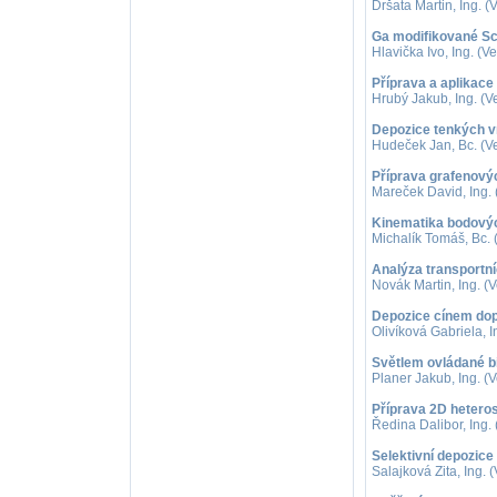
Dršata Martin, Ing. (V
Ga modifikované Sch
Hlavička Ivo, Ing. (V
Příprava a aplikac
Hrubý Jakub, Ing. (V
Depozice tenkých v
Hudeček Jan, Bc. (Ve
Příprava grafenový
Mareček David, Ing. 
Kinematika bodových
Michalík Tomáš, Bc. 
Analýza transportní
Novák Martin, Ing. (
Depozice cínem dop
Olivíková Gabriela, I
Světlem ovládané b
Planer Jakub, Ing. (
Příprava 2D heteros
Ředina Dalibor, Ing. 
Selektivní depozice
Salajková Zita, Ing. 