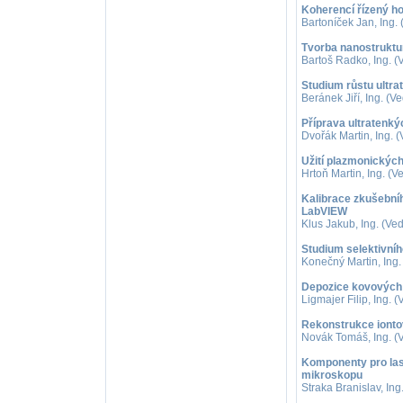
Koherencí řízený h
Bartoníček Jan, Ing.
Tvorba nanostruktu
Bartoš Radko, Ing. (V
Studium růstu ultra
Beránek Jiří, Ing. (V
Příprava ultratenký
Dvořák Martin, Ing. (
Užití plazmonických 
Hrtoň Martin, Ing. (V
Kalibrace zkušební
LabVIEW
Klus Jakub, Ing. (Ve
Studium selektivníh
Konečný Martin, Ing. 
Depozice kovových n
Ligmajer Filip, Ing. 
Rekonstrukce iontov
Novák Tomáš, Ing. (V
Komponenty pro las
mikroskopu
Straka Branislav, Ing