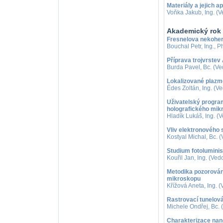
Materiály a jejich 
Voňka Jakub, Ing. (V
Akademický rok
Fresnelova nekohere
Bouchal Petr, Ing., 
Příprava trojvrstev
Burda Pavel, Bc. (Ve
Lokalizované plazm
Édes Zoltán, Ing. (V
Uživatelský program 
holografického mik
Hladík Lukáš, Ing. (
Vliv elektronového 
Kostyal Michal, Bc. (
Studium fotolumini
Kouřil Jan, Ing. (Ve
Metodika pozorování
mikroskopu
Křížová Aneta, Ing. 
Rastrovací tunelov
Michele Ondřej, Bc. (
Charakterizace nan