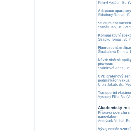
Přikryl Vojtěch, Bc. 
Adaptace aparatury
Skladaný Roman, Bc.
Studium chemického
Staněk Jan, Bc. (Vedo
Komparativní spekt
Strapko Tomáš, Bc. (
Fluorescenční tříp
Škrabalová Denisa, B
Návrh sběrné optik
plazmatu
Švábíková Anna, Bc. 
CVD grafenový sens
podmínkách vakua
Urbiš Jakub, Bc. (Ved
Transportní vlastno
Vysocký Filip, Bc. (
Akademický rok
Příprava povrchů s 
nanovláken
Andrýsek Michal, Bc. 
Vývoj nosiče vzorků