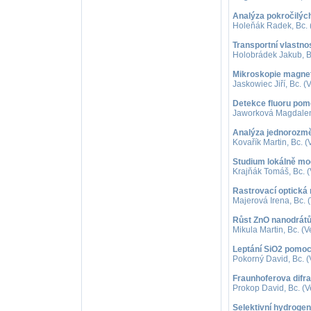
Analýza pokročilýc
Holeňák Radek, Bc. (
Transportní vlastn
Holobrádek Jakub, B
Mikroskopie magneti
Jaskowiec Jiří, Bc. (
Detekce fluoru pom
Jaworková Magdalena
Analýza jednorozmě
Kovařík Martin, Bc. (
Studium lokálně mod
Krajňák Tomáš, Bc. (
Rastrovací optická 
Majerová Irena, Bc. 
Růst ZnO nanodrát
Mikula Martin, Bc. (V
Leptání SiO2 pomocí
Pokorný David, Bc. (
Fraunhoferova difra
Prokop David, Bc. (V
Selektivní hydroge