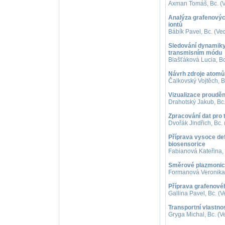
Axman Tomáš, Bc. (Ve
Analýza grafenovýc
iontů
Bábík Pavel, Bc. (Ved
Sledování dynamiky
transmisním módu
Blašťáková Lucia, Bc
Návrh zdroje atomů 
Čalkovský Vojtěch, B
Vizualizace proudě
Drahotský Jakub, Bc.
Zpracování dat pro
Dvořák Jindřich, Bc.
Příprava vysoce de
biosensorice
Fabianová Kateřina, 
Směrové plazmonic
Formanová Veronika, 
Příprava grafenovéh
Gallina Pavel, Bc. (
Transportní vlastno
Gryga Michal, Bc. (V