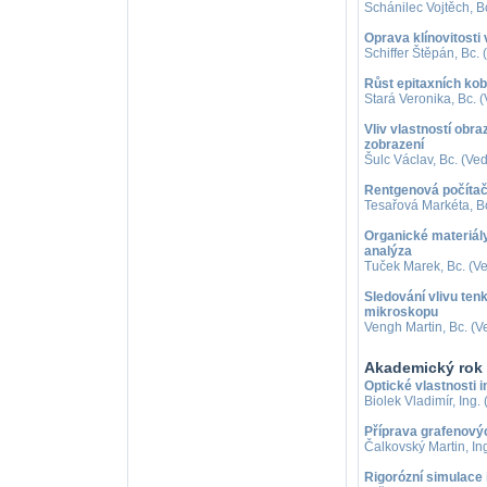
Schánilec Vojtěch, Bc
Oprava klínovitosti
Schiffer Štěpán, Bc. 
Růst epitaxních kob
Stará Veronika, Bc. 
Vliv vlastností obr
zobrazení
Šulc Václav, Bc. (Ve
Rentgenová počítač
Tesařová Markéta, Bc
Organické materiály
analýza
Tuček Marek, Bc. (Ve
Sledování vlivu te
mikroskopu
Vengh Martin, Bc. (V
Akademický rok
Optické vlastnosti
Biolek Vladimír, Ing.
Příprava grafenov
Čalkovský Martin, Ing
Rigorózní simulace 