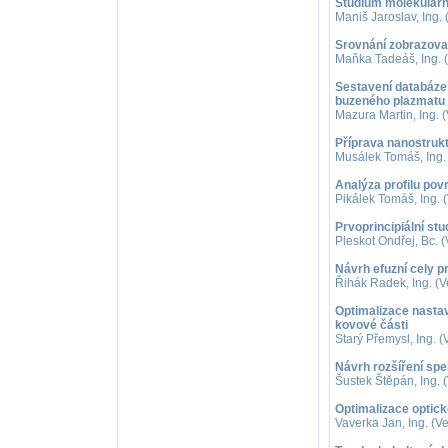
Studium molekulárn
Maniš Jaroslav, Ing. 
Srovnání zobrazova
Maňka Tadeáš, Ing. (
Sestavení databáze
buzeného plazmatu 
Mazura Martin, Ing. (
Příprava nanostruk
Musálek Tomáš, Ing. 
Analýza profilu pov
Pikálek Tomáš, Ing. 
Prvoprincipiální stu
Pleskot Ondřej, Bc. 
Návrh efuzní cely p
Řihák Radek, Ing. (V
Optimalizace nastav
kovové části
Starý Přemysl, Ing. 
Návrh rozšíření spe
Šustek Štěpán, Ing. 
Optimalizace optick
Vaverka Jan, Ing. (V