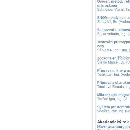
Ověření metody rek
mikroskopu
Schneider Martin, In
SNOM sondy se spec
Slabý Vít, Bc. (Vedou
Sestavení a testov
Sojka Antonín, Ing. (
Testování prototyp
cely
Šárközi Rudolf, Ing. 
Zdokonalení řídící
Štefko Marcel, Bc. (V
Příprava mikro- a n
Těšík Jan, Ing. (Vedo
Příprava a charakt
Tomková Renáta, Ing.
Mikroskopie magnet
Turčan Igor, Ing. (Ve
Systém pro kontrol
Vodička Petr, Ing. (V
Akademický rok
Návrh aparatury pr