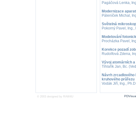
Pagáčová Lenka, Ing.
Modernizace aparat
Páleníček Michal, Ing
Světelná mikroskopie
Pokorný Pavel, Ing., 
Modelování fotonic
Procházka Pavel, Ing.
Korekce pozadí zobr
Rudolfová Zdena, Ing
Vývoj atomárních a
Tihlařík Jan, Bc. (Ve
Návrh zrcadlového 
kruhového průřezu
Vodák Jiří, Ing., Ph.
PDVisua
© 2003 designed by
RAW4U