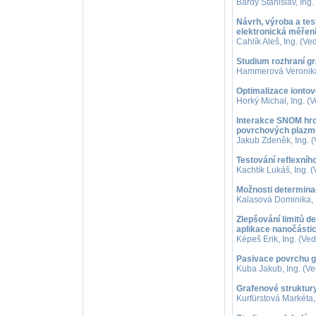
Bárdy Stanislav, Ing.
Návrh, výroba a tes
elektronická měřen
Cahlík Aleš, Ing. (Ve
Studium rozhraní g
Hammerová Veronika, 
Optimalizace iontov
Horký Michal, Ing. (V
Interakce SNOM hro
povrchových plazm
Jakub Zdeněk, Ing. (
Testování reflexní
Kachtík Lukáš, Ing. (
Možnosti determina
Kalasová Dominika, 
Zlepšování limitů 
aplikace nanočásti
Képeš Erik, Ing. (Ve
Pasivace povrchu 
Kuba Jakub, Ing. (Ved
Grafenové struktury
Kurfürstová Markéta, 