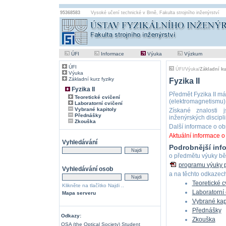
95368583
Vysoké učení technické v Brně
,
Fakulta strojního inženýrství
ÚFI
Informace
Výuka
Výzkum
ÚFI
ÚFI
/
Výuka
/
Základní ku
Výuka
Základní kurz fyziky
Fyzika II
Fyzika II
Předmět Fyzika II má
Teoretické cvičení
(elektromagnetismu), 
Laboratorní cvičení
Vybrané kapitoly
Získané znalosti 
Přednášky
inženýrských discipli
Zkouška
Další informace o o
Aktuální informace o
Vyhledávání
Podrobnější inf
o předmětu výuky bě
programu výuky p
Vyhledávání osob
a na těchto odkazech
Teoretické c
Klikněte na tlačítko Najdi ..
Laboratorní 
Mapa serveru
Vybrané kapit
Přednášky
Odkazy:
Zkouška
OSA (the Optical Society) Student