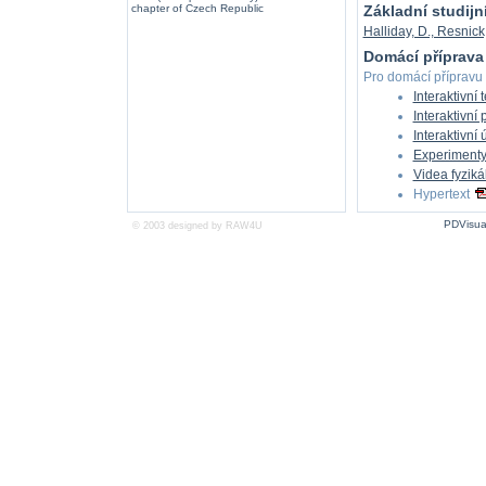
chapter of Czech Republic
Základní studijní
Halliday, D., Resnick
Domácí příprav
Pro domácí přípravu 
Interaktivní 
Interaktivní
Interaktivní 
Experimenty
Videa fyziká
Hypertext
PDVisua
© 2003 designed by
RAW4U