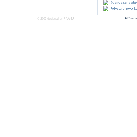
Rovnovážný sta
Polystyrenové ku
PDVisua
© 2003 designed by
RAW4U