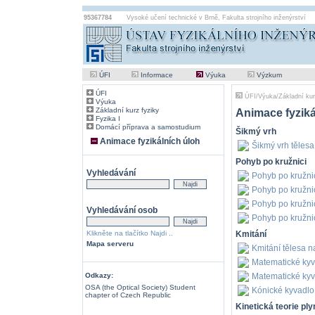
95367784
Vysoké učení technické v Brně
,
Fakulta strojního inženýrství
ÚFI
Informace
Výuka
Výzkum
ÚFI
ÚFI
/
Výuka
/
Základní kur
Výuka
Základní kurz fyziky
Animace fyziká
Fyzika I
Domácí příprava a samostudium
Šikmý vrh
Animace fyzikálních úloh
Šikmý vrh tělesa
Pohyb po kružnici
Vyhledávání
Pohyb po kružnic
Pohyb po kružnici
Pohyb po kružnic
Vyhledávání osob
Pohyb po kružnic
Klikněte na tlačítko Najdi ..
Kmitání
Mapa serveru
Kmitání tělesa n
Matematické kyv
Odkazy:
Matematické kyv
OSA (the Optical Society) Student
Kónické kyvadlo
chapter of Czech Republic
Kinetická teorie ply