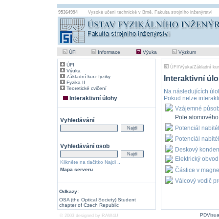
95364994
Vysoké učení technické v Brně
,
Fakulta strojního inženýrství
ÚFI
Informace
Výuka
Výzkum
ÚFI
ÚFI
/
Výuka
/
Základní kur
Výuka
Základní kurz fyziky
Interaktivní úl
Fyzika II
Teoretické cvičení
Na následujících úloh
Interaktivní úlohy
Pokud nelze interakti
Vzájemné působ
Pole atomového
Vyhledávání
Potenciál nabit
Potenciál nabit
Vyhledávání osob
Deskový konden
Elektrický obvo
Klikněte na tlačítko Najdi ..
Mapa serveru
Částice v magne
Válcový vodič p
Odkazy:
OSA (the Optical Society) Student
chapter of Czech Republic
PDVisua
© 2003 designed by
RAW4U