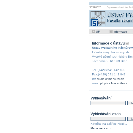
95370020
Vysoké učení techni
ÚFI
Informace
Informace o ústavu
Ústav fyzikálního inženýrstv
Fakulta strojního inženýrství
Vysoké učení technické v Brn
Technická 2, 616 69 Brno
Tel.:(+420) 541 142 820
Fax:(+420) 541 142 842
@:
sikola@fme.vutbr.cz
www:
physics.fme.vutbr.cz
Vyhledávání
Vyhledávání osob
Klikněte na tlačítko Najdi ..
Mapa serveru