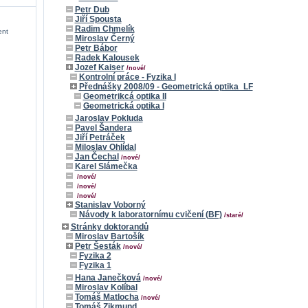
Petr Dub
Jiří Spousta
Radim Chmelík
ent
Miroslav Černý
Petr Bábor
Radek Kalousek
Jozef Kaiser
/nové/
Kontrolní práce - Fyzika I
Přednášky 2008/09 - Geometrická optika_LF
Geometrikcá optika II
Geometrická optika I
Jaroslav Pokluda
Pavel Šandera
Jiří Petráček
Miloslav Ohlídal
Jan Čechal
/nové/
Karel Slámečka
/nové/
/nové/
/nové/
Stanislav Voborný
Návody k laboratornímu cvičení (BF)
/staré/
Stránky doktorandů
Miroslav Bartošík
Petr Šesták
/nové/
Fyzika 2
Fyzika 1
Hana Janečková
/nové/
Miroslav Kolíbal
Tomáš Matlocha
/nové/
Tomáš Zikmund