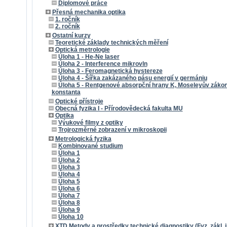
Diplomové práce
Přesná mechanika optika
1. ročník
2. ročník
Ostatní kurzy
Teoretické základy technických měření
Optická metrologie
Úloha 1 - He-Ne laser
Úloha 2 - Interference mikrovln
Úloha 3 - Feromagnetická hystereze
Úloha 4 - Šířka zakázaného pásu energií v germániu
Úloha 5 - Rentgenové absorpční hrany K, Moseleyův záko
konstanta
Optické přístroje
Obecná fyzika I - Přírodovědecká fakulta MU
Optika
Výukové filmy z optiky
Trojrozměrné zobrazení v mikroskopii
Metrologická fyzika
Kombinované studium
Úloha 1
Úloha 2
Úloha 3
Úloha 4
Úloha 5
Úloha 6
Úloha 7
Úloha 8
Úloha 9
Úloha 10
XTD Metody a prostředky technické diagnostiky (Fyz. zákl. i