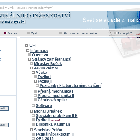
cké v Brně
,
Fakulta strojního inženýrství
Výuka
Výzkum
Studium fyz. inženýrství
Co a jak?
ÚFI
í
Informace
O ústavu
Stránky zaměstnanců
ě
Miroslav Buček
Jakub Zlámal
Výuka
Fyzika I
Fyzika II
Poznámky k laboratornímu cvičení
Přesná mechanika I
Přesná mechanika II
Částicová optika
Software
Michal Urbánek
Speciální praktikum II B
Fyzika II
/staré/
Diplomka Kaufman
Stanislav Průša
Fyzikální praktikum III
OF 1 2015