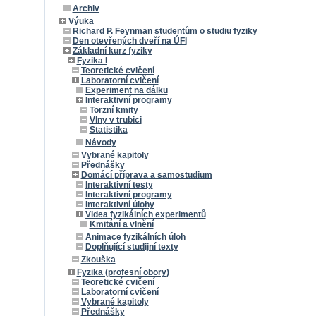
Archiv
Výuka
Richard P. Feynman studentům o studiu fyziky
Den otevřených dveří na ÚFI
Základní kurz fyziky
Fyzika I
Teoretické cvičení
Laboratorní cvičení
Experiment na dálku
Interaktivní programy
Torzní kmity
Vlny v trubici
Statistika
Návody
Vybrané kapitoly
Přednášky
Domácí příprava a samostudium
Interaktivní testy
Interaktivní programy
Interaktivní úlohy
Videa fyzikálních experimentů
Kmitání a vlnění
Animace fyzikálních úloh
Doplňující studijní texty
Zkouška
Fyzika (profesní obory)
Teoretické cvičení
Laboratorní cvičení
Vybrané kapitoly
Přednášky