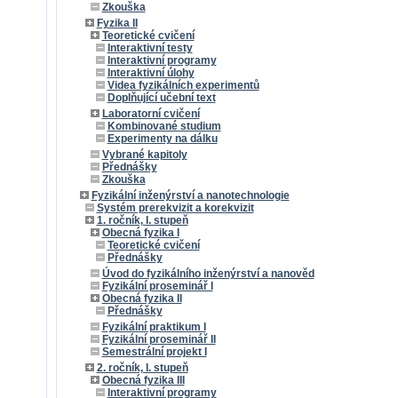
Zkouška
Fyzika II
Teoretické cvičení
Interaktivní testy
Interaktivní programy
Interaktivní úlohy
Videa fyzikálních experimentů
Doplňující učební text
Laboratorní cvičení
Kombinované studium
Experimenty na dálku
Vybrané kapitoly
Přednášky
Zkouška
Fyzikální inženýrství a nanotechnologie
Systém prerekvizit a korekvizit
1. ročník, I. stupeň
Obecná fyzika I
Teoretické cvičení
Přednášky
Úvod do fyzikálního inženýrství a nanověd
Fyzikální proseminář I
Obecná fyzika II
Přednášky
Fyzikální praktikum I
Fyzikální proseminář II
Semestrální projekt I
2. ročník, I. stupeň
Obecná fyzika III
Interaktivní programy