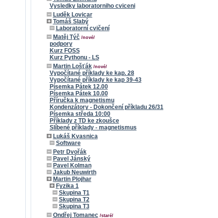
Vysledky laboratorniho cviceni
Luděk Lovicar
Tomáš Slabý
Laboratorní cvičení
Matěj Týč
/nové/
podpory
Kurz FOSS
Kurz Pythonu - LS
Martin Lošťák
/nové/
Vypočítané příklady ke kap. 28
Vypočítané příklady ke kap 39-43
Písemka Pátek 12.00
Písemka Pátek 10.00
Příručka k magnetismu
Kondenzátory - Dokončení příkladu 26/31
Písemka středa 10:00
Příklady z TD ke zkoušce
Slíbené příklady - magnetismus
Lukáš Kvasnica
Software
Petr Dvořák
Pavel Jánský
Pavel Kolman
Jakub Neuwirth
Martin Plojhar
Fyzika 1
Skupina T1
Skupina T2
Skupina T3
Ondřej Tomanec
/staré/