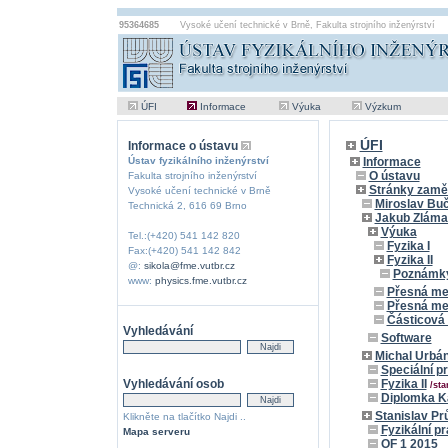
95364685
Vysoké učení technické v Brně
,
Fakulta strojního inženýrství
ÚFI
Informace
Výuka
Výzkum
ÚFI
Informace o ústavu
Ústav fyzikálního inženýrství
Informace
O ústavu
Fakulta strojního inženýrství
Stránky zamě
Vysoké učení technické v Brně
Miroslav Bu
Technická 2, 616 69 Brno
Jakub Zláma
Výuka
Tel.:(+420) 541 142 820
Fyzika I
Fax:(+420) 541 142 842
Fyzika II
@:
sikola@fme.vutbr.cz
Poznámky 
www:
physics.fme.vutbr.cz
Přesná me
Přesná mec
Částicová 
Vyhledávání
Software
Michal Urbá
Speciální pr
Vyhledávání osob
Fyzika II
/sta
Diplomka 
Stanislav Pr
Klikněte na tlačítko Najdi ..
Fyzikální pr
Mapa serveru
OF 1 2015