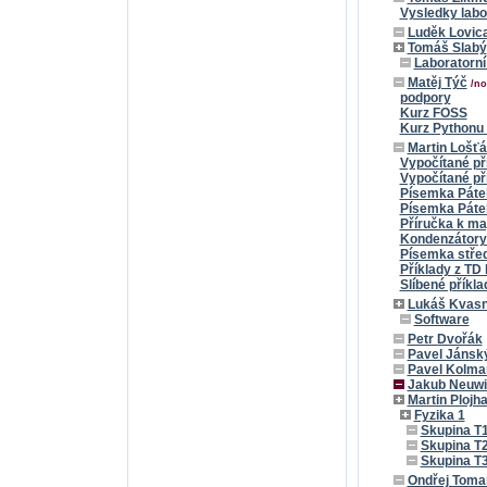
Vysledky labo
Luděk Lovic
Tomáš Slabý
Laboratorní
Matěj Týč
/no
podpory
Kurz FOSS
Kurz Pythonu 
Martin Lošť
Vypočítané př
Vypočítané př
Písemka Páte
Písemka Páte
Příručka k m
Kondenzátory 
Písemka stře
Příklady z TD
Slíbené příkl
Lukáš Kvasn
Software
Petr Dvořák
Pavel Jánsk
Pavel Kolma
Jakub Neuwi
Martin Plojha
Fyzika 1
Skupina T
Skupina T
Skupina T
Ondřej Toma