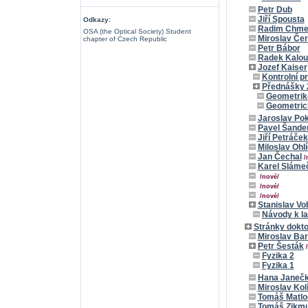
Petr Dub
Jiří Spousta
Odkazy:
Radim Chme
OSA (the Optical Society) Student
Miroslav Če
chapter of Czech Republic
Petr Bábor
Radek Kalo
Jozef Kaiser
Kontrolní pr
Přednášky 
Geometrikc
Geometrick
Jaroslav Po
Pavel Šande
Jiří Petráček
Miloslav Ohlí
Jan Čechal
/
Karel Sláme
/nové/
/nové/
/nové/
Stanislav Vo
Návody k la
Stránky dokt
Miroslav Bar
Petr Šesták
Fyzika 2
Fyzika 1
Hana Janeč
Miroslav Kol
Tomáš Matlo
Tomáš Zikm