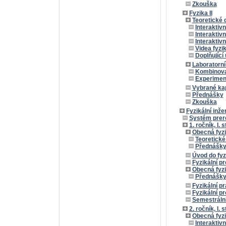
Zkouška
Fyzika II
Teoretické 
Interaktivn
Interaktiv
Interaktivn
Videa fyzi
Doplňující 
Laboratorní
Kombinova
Experimen
Vybrané kap
Přednášky
Zkouška
Fyzikální inž
Systém prere
1. ročník, I. 
Obecná fyzi
Teoretické
Přednášk
Úvod do fyz
Fyzikální p
Obecná fyzik
Přednášk
Fyzikální pr
Fyzikální pr
Semestrální 
2. ročník, I. 
Obecná fyzik
Interaktiv