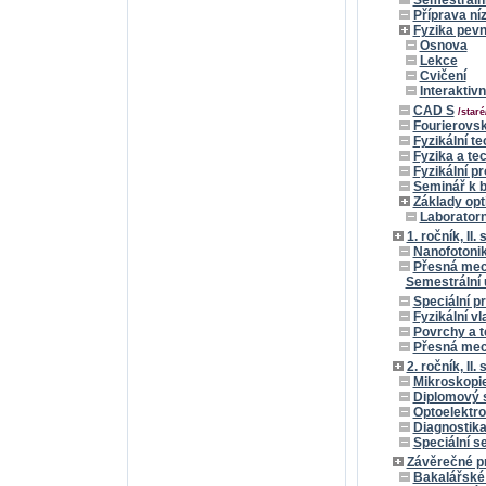
Semestrální
Příprava ní
Fyzika pevn
Osnova
Lekce
Cvičení
Interaktiv
CAD S
/staré
Fourierovsk
Fyzikální t
Fyzika a te
Fyzikální p
Seminář k b
Základy opt
Laboratorn
1. ročník, II.
Nanofotoni
Přesná mec
Semestrální 
Speciální pr
Fyzikální vl
Povrchy a t
Přesná mech
2. ročník, II.
Mikroskopie
Diplomový 
Optoelektro
Diagnostika
Speciální s
Závěrečné p
Bakalářské