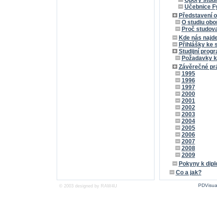
Opory studi
Učebnice F
Představení 
O studiu obo
Proč studova
Kde nás najd
Přihlášky ke 
Studijní prog
Požadavky k
Závěrečné pr
1995
1996
1997
2000
2001
2002
2003
2004
2005
2006
2007
2008
2009
Pokyny k dip
Co a jak?
PDVisua
© 2003 designed by
RAW4U