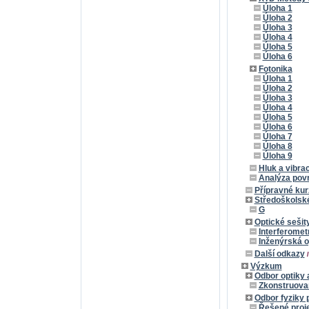
Úloha 1
Úloha 2
Úloha 3
Úloha 4
Úloha 5
Úloha 6
Fotonika
Úloha 1
Úloha 2
Úloha 3
Úloha 4
Úloha 5
Úloha 6
Úloha 7
Úloha 8
Úloha 9
Hluk a vibra
Analýza pov
Přípravné kur
Středoškolské
G
Optické sešit
Interferomet
Inženýrská o
Další odkazy
Výzkum
Odbor optiky
Zkonstruovan
Odbor fyziky 
Řešené proj