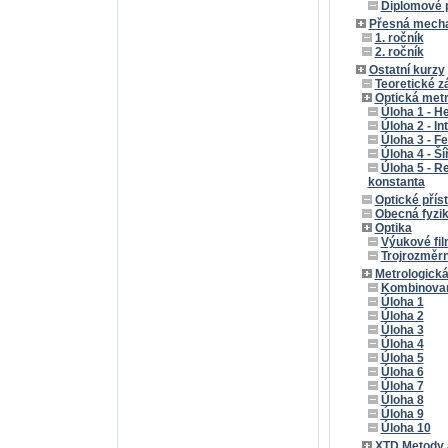
Diplomové 
Přesná mecha
1. ročník
2. ročník
Ostatní kurzy
Teoretické z
Optická metr
Úloha 1 - H
Úloha 2 - I
Úloha 3 - F
Úloha 4 - Š
Úloha 5 - 
konstanta
Optické příst
Obecná fyzik
Optika
Výukové fil
Trojrozměrn
Metrologická
Kombinovan
Úloha 1
Úloha 2
Úloha 3
Úloha 4
Úloha 5
Úloha 6
Úloha 7
Úloha 8
Úloha 9
Úloha 10
XTD Metody a