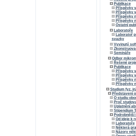
Publikace
Příspěvky 
Příspěvky 
Příspěvky 
Příspěvky n
Ostatní pub
Laboratoře
Laboratoř p
svazky
Vyvinutý sof
Zkonstruovan
Semináře
Odbor mikrom
Řešené proj
Publikace
Přispěvky 
Příspěvky 
Příspěvky 
Příspěvky n
Studium fyz. in
Představení o
O studiu obo
Proč studova
Uplatnění ab
Stipendium T
Podrobnější 
Od ideje k r
Laboratoře
Některá pra
Názory někt