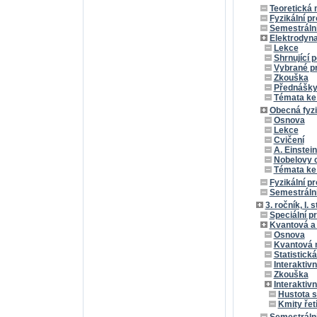
Teoretická
Fyzikální pr
Semestrální 
Elektrodynam
Lekce
Shrnující 
Vybrané pr
Zkouška
Přednášk
Témata ke
Obecná fyzi
Osnova
Lekce
Cvičení
A. Einstein
Nobelovy 
Témata ke
Fyzikální p
Semestrální 
3. ročník, I. 
Speciální p
Kvantová a 
Osnova
Kvantová 
Statistická
Interaktiv
Zkouška
Interaktiv
Hustota s
Kmity řet