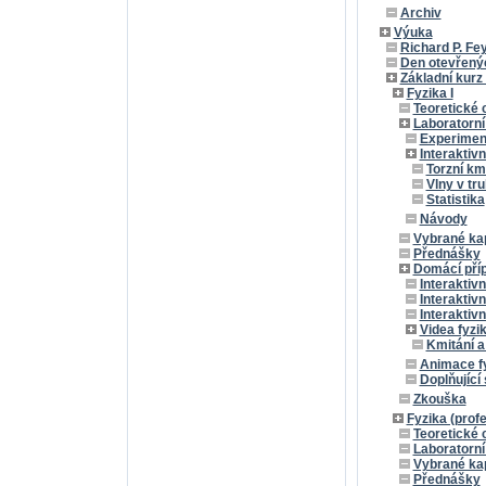
Archiv
Výuka
Richard P. Fe
Den otevřenýc
Základní kurz 
Fyzika I
Teoretické 
Laboratorní
Experimen
Interaktiv
Torzní km
Vlny v tru
Statistika
Návody
Vybrané kap
Přednášky
Domácí pří
Interaktivn
Interaktiv
Interaktivn
Videa fyzi
Kmitání a
Animace fy
Doplňující 
Zkouška
Fyzika (prof
Teoretické 
Laboratorní
Vybrané kap
Přednášky