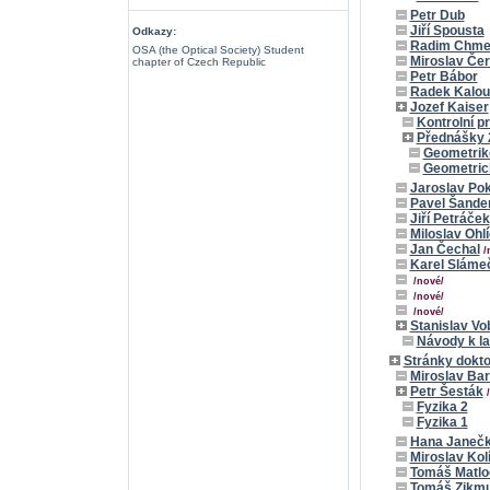
Petr Dub
Jiří Spousta
Odkazy:
Radim Chme
OSA (the Optical Society) Student
Miroslav Če
chapter of Czech Republic
Petr Bábor
Radek Kalo
Jozef Kaiser
Kontrolní pr
Přednášky 
Geometrikc
Geometrick
Jaroslav Po
Pavel Šande
Jiří Petráček
Miloslav Ohlí
Jan Čechal
/
Karel Sláme
/nové/
/nové/
/nové/
Stanislav Vo
Návody k la
Stránky dokt
Miroslav Bar
Petr Šesták
Fyzika 2
Fyzika 1
Hana Janeč
Miroslav Kol
Tomáš Matlo
Tomáš Zikm