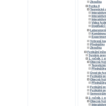
Zkouška
Fyzika II
Teoretické 
Interaktivn
Interaktiv
Interaktivn
Videa fyzi
Doplňující 
Laboratorní
Kombinova
Experimen
Vybrané kap
Přednášky
Zkouška
Fyzikální inž
Systém prere
1. ročník, I. 
Obecná fyzi
Teoretické
Přednášk
Úvod do fyz
Fyzikální p
Obecná fyzik
Přednášk
Fyzikální pr
Fyzikální pr
Semestrální 
2. ročník, I. 
Obecná fyzik
Interaktiv