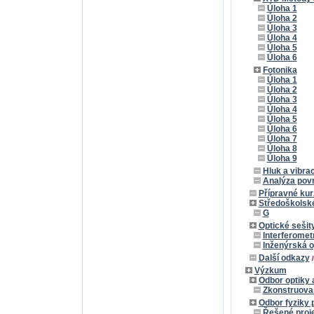
Úloha 1
Úloha 2
Úloha 3
Úloha 4
Úloha 5
Úloha 6
Fotonika
Úloha 1
Úloha 2
Úloha 3
Úloha 4
Úloha 5
Úloha 6
Úloha 7
Úloha 8
Úloha 9
Hluk a vibra
Analýza pov
Přípravné kur
Středoškolské
G
Optické sešit
Interferomet
Inženýrská o
Další odkazy
Výzkum
Odbor optiky
Zkonstruovan
Odbor fyziky 
Řešené proj