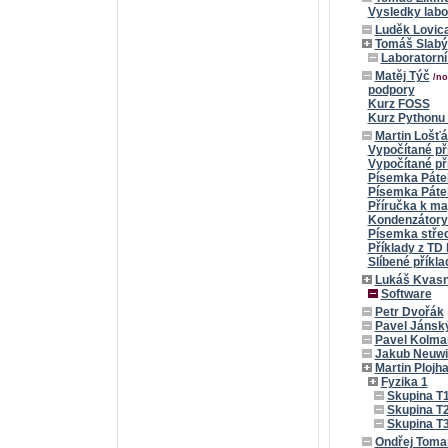
Vysledky labo
Luděk Lovic
Tomáš Slabý
Laboratorní
Matěj Týč
/no
podpory
Kurz FOSS
Kurz Pythonu 
Martin Lošť
Vypočítané př
Vypočítané př
Písemka Páte
Písemka Páte
Příručka k m
Kondenzátory 
Písemka stře
Příklady z TD
Slíbené příkl
Lukáš Kvasn
Software
Petr Dvořák
Pavel Jánsk
Pavel Kolma
Jakub Neuwi
Martin Plojha
Fyzika 1
Skupina T
Skupina T
Skupina T
Ondřej Toma