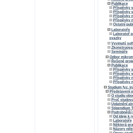
Publikace
Příspěvky 
Příspěvky 
Příspěvky 
Příspěvky n
Ostatní pub
Laboratoře
Laboratoř p
svazky
Vyvinutý sof
Zkonstruovan
Semináře
Odbor mikrom
Řešené proj
Publikace
Přispěvky 
Příspěvky 
Příspěvky 
Příspěvky n
Studium fyz. in
Představení o
O studiu obo
Proč studova
Uplatnění ab
Stipendium T
Podrobnější 
Od ideje k r
Laboratoře
Některá pra
Názory někt