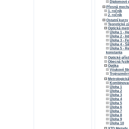
Diplomové 
Přesná mecha
1. ročník
2. ročník
Ostatní kurzy
Teoretické z
Optická metr
Úloha 1 - H
Úloha 2 - I
Úloha 3 - F
Úloha 4 - Š
Úloha 5 - 
konstanta
Optické příst
Obecná fyzik
Optika
Výukové fil
Trojrozměrn
Metrologická
Kombinovan
Úloha 1
Úloha 2
Úloha 3
Úloha 4
Úloha 5
Úloha 6
Úloha 7
Úloha 8
Úloha 9
Úloha 10
XTD Metody a