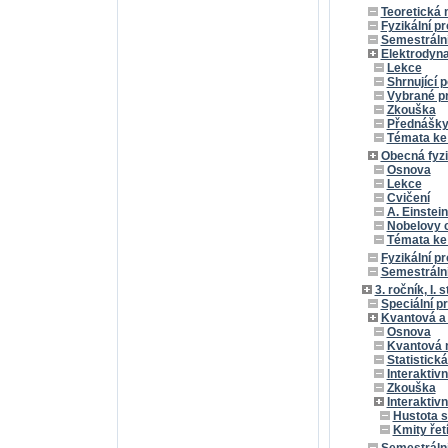
Teoretická
Fyzikální pr
Semestrální 
Elektrodynam
Lekce
Shrnující 
Vybrané pr
Zkouška
Přednášk
Témata ke
Obecná fyzi
Osnova
Lekce
Cvičení
A. Einstein
Nobelovy 
Témata ke
Fyzikální p
Semestrální 
3. ročník, I. 
Speciální p
Kvantová a 
Osnova
Kvantová 
Statistická
Interaktiv
Zkouška
Interaktiv
Hustota s
Kmity řet