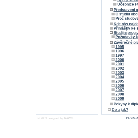
Opory studi
Učebnice F
Představení 
O studiu obo
Proč studova
Kde nás najd
Přihlášky ke 
Studijní prog
Požadavky k
Závěrečné pr
1995
1996
1997
2000
2001
2002
2003
2004
2005
2006
2007
2008
2009
Pokyny k dip
Co a jak?
PDVisua
© 2003 designed by
RAW4U