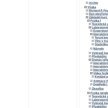
Archiv
Výuka
Richard P. Fe
Den otevřenýc
Základní kurz 
Fyzika I
Teoretické 
Laboratorní
Experimen
Interaktiv
Torzní km
Vlny v tru
Statistika
Návody
Vybrané kap
Přednášky
Domácí pří
Interaktivn
Interaktiv
Interaktivn
Videa fyzi
Kmitání a
Animace fy
Doplňující 
Zkouška
Fyzika (prof
Teoretické 
Laboratorní
Vybrané kap
Přednášky