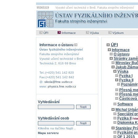
95365319
Vysoké učení technické v Brně
,
Fakulta strojního inženýrství
ÚFI
Informace
Výuka
Výzkum
ÚFI
Informace o ústavu
Ústav fyzikálního inženýrství
Informace
O ústavu
Fakulta strojního inženýrství
Stránky zamě
Vysoké učení technické v Brně
Miroslav Bu
Technická 2, 616 69 Brno
Jakub Zláma
Výuka
Tel.:(+420) 541 142 820
Fyzika I
Fax:(+420) 541 142 842
Fyzika II
@:
sikola@fme.vutbr.cz
Poznámky 
www:
physics.fme.vutbr.cz
Přesná me
Přesná mec
Částicová 
Vyhledávání
Software
Michal Urbá
Speciální pr
Vyhledávání osob
Fyzika II
/sta
Diplomka 
Stanislav Pr
Klikněte na tlačítko Najdi ..
Fyzikální pr
Mapa serveru
OF 1 2015