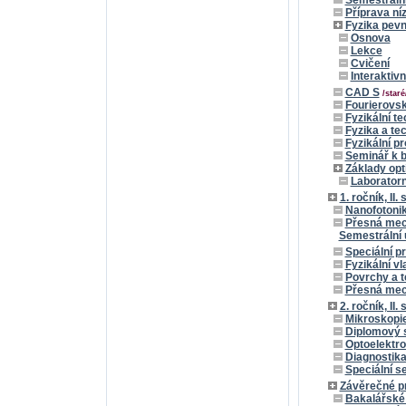
Semestrální
Příprava ní
Fyzika pevn
Osnova
Lekce
Cvičení
Interaktiv
CAD S
/staré
Fourierovsk
Fyzikální t
Fyzika a te
Fyzikální p
Seminář k b
Základy opt
Laboratorn
1. ročník, II.
Nanofotoni
Přesná mec
Semestrální 
Speciální pr
Fyzikální vl
Povrchy a t
Přesná mech
2. ročník, II.
Mikroskopie
Diplomový 
Optoelektro
Diagnostika
Speciální s
Závěrečné p
Bakalářské