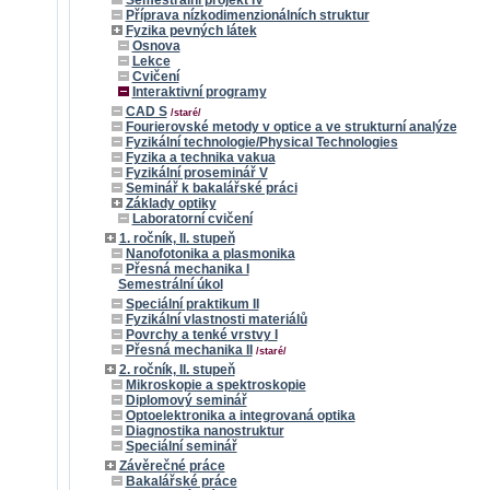
Semestrální projekt IV
Příprava nízkodimenzionálních struktur
Fyzika pevných látek
Osnova
Lekce
Cvičení
Interaktivní programy
CAD S
/staré/
Fourierovské metody v optice a ve strukturní analýze
Fyzikální technologie/Physical Technologies
Fyzika a technika vakua
Fyzikální proseminář V
Seminář k bakalářské práci
Základy optiky
Laboratorní cvičení
1. ročník, II. stupeň
Nanofotonika a plasmonika
Přesná mechanika I
Semestrální úkol
Speciální praktikum II
Fyzikální vlastnosti materiálů
Povrchy a tenké vrstvy I
Přesná mechanika II
/staré/
2. ročník, II. stupeň
Mikroskopie a spektroskopie
Diplomový seminář
Optoelektronika a integrovaná optika
Diagnostika nanostruktur
Speciální seminář
Závěrečné práce
Bakalářské práce