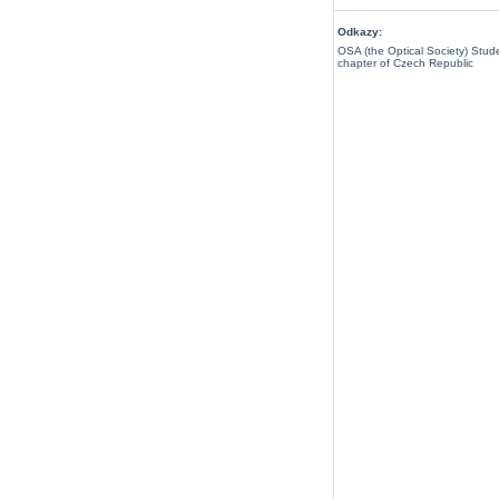
Odkazy:
OSA (the Optical Society) Stud
chapter of Czech Republic