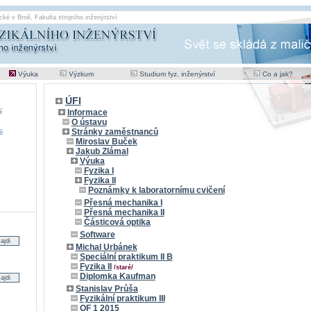
cké v Brně
,
Fakulta strojního inženýrství
Výuka
Výzkum
Studium fyz. inženýrství
Co a jak?
ÚFI
í
Informace
O ústavu
Stránky zaměstnanců
ě
Miroslav Buček
Jakub Zlámal
Výuka
Fyzika I
Fyzika II
Poznámky k laboratornímu cvičení
Přesná mechanika I
Přesná mechanika II
Částicová optika
Software
Michal Urbánek
Speciální praktikum II B
Fyzika II
/staré/
Diplomka Kaufman
Stanislav Průša
Fyzikální praktikum III
OF 1 2015