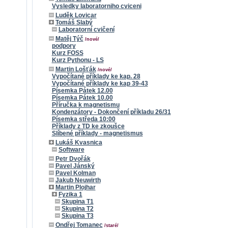
Vysledky laboratorniho cviceni
Luděk Lovicar
Tomáš Slabý
Laboratorní cvičení
Matěj Týč
/nové/
podpory
Kurz FOSS
Kurz Pythonu - LS
Martin Lošťák
/nové/
Vypočítané příklady ke kap. 28
Vypočítané příklady ke kap 39-43
Písemka Pátek 12.00
Písemka Pátek 10.00
Příručka k magnetismu
Kondenzátory - Dokončení příkladu 26/31
Písemka středa 10:00
Příklady z TD ke zkoušce
Slíbené příklady - magnetismus
Lukáš Kvasnica
Software
Petr Dvořák
Pavel Jánský
Pavel Kolman
Jakub Neuwirth
Martin Plojhar
Fyzika 1
Skupina T1
Skupina T2
Skupina T3
Ondřej Tomanec
/staré/