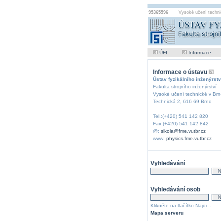
95365596
Vysoké učení techni
ÚFI
Informace
Informace o ústavu
Ústav fyzikálního inženýrstv
Fakulta strojního inženýrství
Vysoké učení technické v Brn
Technická 2, 616 69 Brno
Tel.:(+420) 541 142 820
Fax:(+420) 541 142 842
@:
sikola@fme.vutbr.cz
www:
physics.fme.vutbr.cz
Vyhledávání
Vyhledávání osob
Klikněte na tlačítko Najdi ..
Mapa serveru