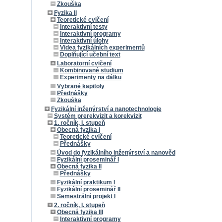
Zkouška
Fyzika II
Teoretické cvičení
Interaktivní testy
Interaktivní programy
Interaktivní úlohy
Videa fyzikálních experimentů
Doplňující učební text
Laboratorní cvičení
Kombinované studium
Experimenty na dálku
Vybrané kapitoly
Přednášky
Zkouška
Fyzikální inženýrství a nanotechnologie
Systém prerekvizit a korekvizit
1. ročník, I. stupeň
Obecná fyzika I
Teoretické cvičení
Přednášky
Úvod do fyzikálního inženýrství a nanověd
Fyzikální proseminář I
Obecná fyzika II
Přednášky
Fyzikální praktikum I
Fyzikální proseminář II
Semestrální projekt I
2. ročník, I. stupeň
Obecná fyzika III
Interaktivní programy