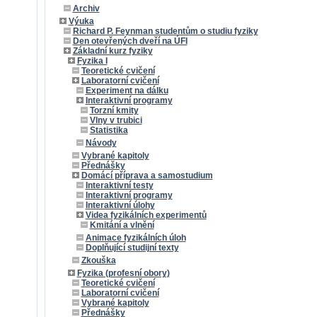
Archiv
Výuka
Richard P. Feynman studentům o studiu fyziky
Den otevřených dveří na ÚFI
Základní kurz fyziky
Fyzika I
Teoretické cvičení
Laboratorní cvičení
Experiment na dálku
Interaktivní programy
Torzní kmity
Vlny v trubici
Statistika
Návody
Vybrané kapitoly
Přednášky
Domácí příprava a samostudium
Interaktivní testy
Interaktivní programy
Interaktivní úlohy
Videa fyzikálních experimentů
Kmitání a vlnění
Animace fyzikálních úloh
Doplňující studijní texty
Zkouška
Fyzika (profesní obory)
Teoretické cvičení
Laboratorní cvičení
Vybrané kapitoly
Přednášky