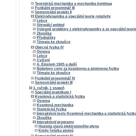
Teoretická mechanika a mechanika kontinua
Fyzikální proseminář III
Semestrální projekt II
Elektrodynamika a speciální teorie relativity
Lekce
Shrnující pohled
Vybrané problémy z elektrodynamiky a ze speciální teorie 
Zkouška
Přednášky
Témata ke zkoušce
Obecná fyzika IV
Osnova
Lekce
Cvičení
A. Einstein 1905 a další
Nobelovy ceny za kvantovou a atomovou fyziku
Témata ke zkoušce
Fyzikální proseminář IV
Semestrální projekt III
3. ročník, I. stupeň
Speciální praktikum I
Kvantová a statistická fyzika
Osnova
Kvantová mechanika
Statistická fyzika
Interaktivní testy Kvantová mechanika a statistická fyzik
Zkouška
Interaktivní programy
Hustota stavů elektronového plynu
Kmity řetízku atomů