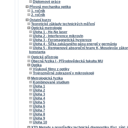
Diplomové práce
Přesná mechanika optika
1. ročník
2. ročník
Ostatní kurzy
Teoretické základy technických měření
Optická metrologie
Úloha 1 - He-Ne laser
Úloha 2 - Interference mikrovln
Úloha 3 - Feromagnetická hystereze
Úloha 4 - Šířka zakázaného pásu energií v germániu
Úloha 5 - Rentgenové absorpční hrany K, Moseleyův záko
konstanta
Optické přístroje
Obecná fyzika I - Přírodovědecká fakulta MU
Optika
Výukové filmy z optiky
Trojrozměrné zobrazení v mikroskopii
Metrologická fyzika
Kombinované studium
Úloha 1
Úloha 2
Úloha 3
Úloha 4
Úloha 5
Úloha 6
Úloha 7
Úloha 8
Úloha 9
Úloha 10
XTD Metody a prostředky technické diagnostiky (Fyz. zákl. i