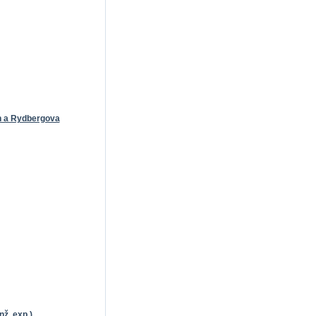
n a Rydbergova
nž. exp.)