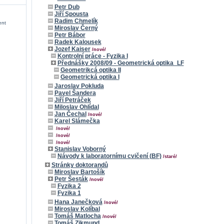
Petr Dub
Jiří Spousta
Radim Chmelík
ent
Miroslav Černý
Petr Bábor
Radek Kalousek
Jozef Kaiser
/nové/
Kontrolní práce - Fyzika I
Přednášky 2008/09 - Geometrická optika_LF
Geometrikcá optika II
Geometrická optika I
Jaroslav Pokluda
Pavel Šandera
Jiří Petráček
Miloslav Ohlídal
Jan Čechal
/nové/
Karel Slámečka
/nové/
/nové/
/nové/
Stanislav Voborný
Návody k laboratornímu cvičení (BF)
/staré/
Stránky doktorandů
Miroslav Bartošík
Petr Šesták
/nové/
Fyzika 2
Fyzika 1
Hana Janečková
/nové/
Miroslav Kolíbal
Tomáš Matlocha
/nové/
Tomáš Zikmund